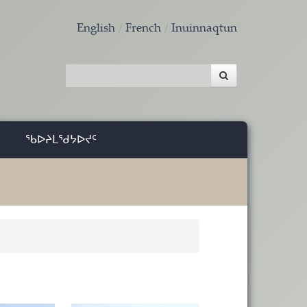
English
French
Inuinnaqtun
ᖃᐅᔨᒪᖁᔭᐅᔪᑦ