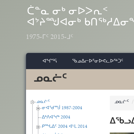
Skip to main content
ᑖᓐᓇ ᓂᒃ ᓂᐅᐳᕆᑉ
ᐊᔾᔨᙳᐊᓂᒃ ᑲᑎᖅᓱᐃ
1975-ᒥᑦ 2015-ᒧᑦ
ᐊᖏᕐᕋ
ᖃᓄᐃᓕᐅᕐᓂᐅᕙᓚᐅᖅᑐᑦ
ᓄᓇᓖᑦ
ᓄᓇᓖᑦ
ᓄᓇᓖᑦ
ᓂᐊᖁᙴ 1987-2004
ᐃᒃᐱᐊᕐᔪᒃ 2004
ᐃᖃᓗ
ᑭᙵᐃᑦ 2004 ᐊᒻᒪ 2014