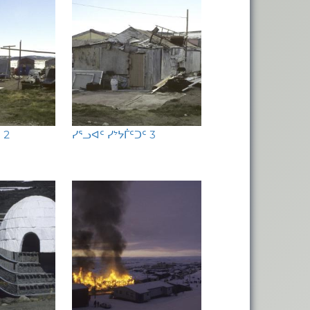
 2
ᓯᕐᓗᐊᑦ ᓯᔾᔭᒦᑦᑐᑦ 3