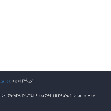
nu.ca
ᐅᑯᐊ ᒥᒃᓵᓄᑦ:
ᑐᑦ ᑐᒃᓯᕋᐅᑕᐅᒑᖓᒥᒃ ᓄᓇᕗᒻᒥ ᑎᑎᖅᑲᖁᑎᑐᖃᓕᕆᔨᓄᑦ