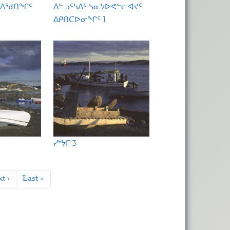
 ᐱᖁᑎᖏᑦ
ᐃᓪᓗᑦᓴᐃᑦ ᓴᓇᔭᐅᕙᓪᓕᐊᔪᑦ
ᐃᑭᑎᑕᐅᓂᖏᑦ 1
ᓯᔾᔭᒥ 3
t page
Last page
t ›
Last »