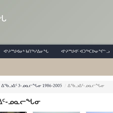
ᓂᖓ
ᐊᔾᔨᙳᐊᓂᒃ ᑲᑎᖅᓱᐃᓂᖓ
ᐊᔾᔨᙳᐊᑦ ᐊᑐᖅᑕᐅᓂᖏᓪᓗ
ᐃᖃᓗᐃᑦ 3-ᓄᓇᓕᖓᓂ 1986-2005
ᐃᖃᓗᐃᑦ-ᓄᓇᓕᖓᓂ
ᐃᑦ-ᓄᓇᓕᖓᓂ