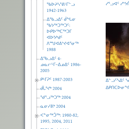
ᓯᕐᓗᐊᑦ ᓯᔾᔭ
ᖃᐅᔨᓴᕐᕕᒻᒥᓪᓗ
1942-1963
ᐃᖃᓗᐃᑦ ᑰᖓᓂ
ᖃᔭᖅᑐᖅᑐᑦ:
ᐅᑭᐅᖅᑕᖅᑐᒥ
ᐊᐅᔭᒃᑯᑦ
ᐱᙳᐊᕕᔾᔪᐊᕐᓂᖅ
1988
ᐃᖃᓗᐃᑦ 4-
ᓄᓇᓕᒻᒥ−ᐃᓄᐃᑦ 1986-
2005
ᐃᓪᓗᑦᓴᐃᑦ 
ᑭᒻᒥᕈᑦ 1987-2003
ᐃᑭᑎᑕᐅᓂᖏ
ᑰᒑᕐᔪᒃ 2004
Pagina
ᖁᕐᓗᖅᑐᖅ 2004
ᓇᓂᓯᕕᒃ 2004
ᐸᓐᓂᖅᑑᖅ: 1980-82,
1995, 2004, 2011