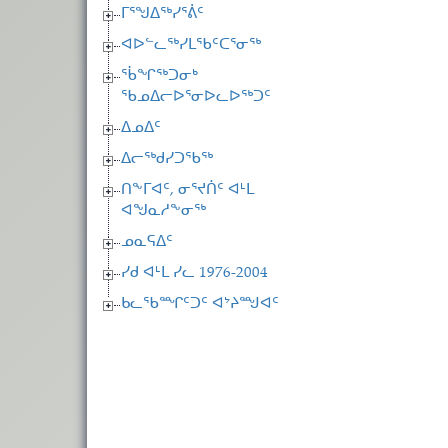
ᒥᕐᖑᐃᖅᓯᕐᕖᑦ
ᐊᐅᓪᓚᖅᓯᒪᖃᑦᑕᕐᓂᖅ
ᖄᖏᖅᑐᓂᒃ
ᖃᓄᐃᓕᐅᕐᓂᐅᓚᐅᖅᑐᑦ
ᐃᓄᐃᑦ
ᐃᓕᖅᑯᓯᑐᖃᖅ
ᑎᖕᒥᐊᑦ, ᓂᕐᔪᑏᑦ ᐊᒻᒪ
ᐊᖑᓇᓱᖕᓂᖅ
ᓄᓇᕋᐃᑦ
ᓯᑯ ᐊᒻᒪ ᓯᓚ 1976-2004
ᑲᓚᖃᙱᑦᑐᑦ ᐊᔾᔨᙳᐊᑦ