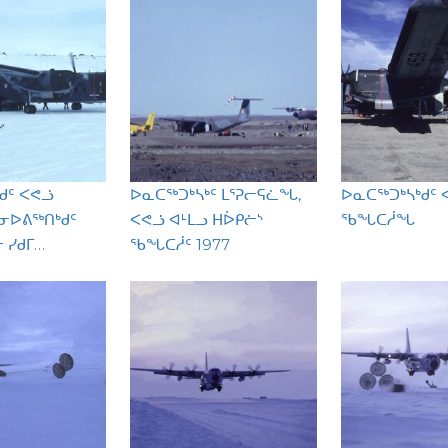
ᑯᑦ ᐸᕙᓘ
ᐅᓇᑕᖅᑐᒃᓴᒃᑦ ᒪᕐᕈᓕᕋᓛᖓ,
ᐅᓇᑕᖅᑐᒃᓴᒃᑯᑦ 
ᐅᕕᖅᑎᒃᑯᑦ
ᐸᕙᓘ ᐊᒻᒪᓗ ᕼᐆᑭᓖᔅ
ᖃᖓᑕᓲᖓ
 ᓯᑯᒥ…
ᖃᖓᑕᓲᑦ 1977