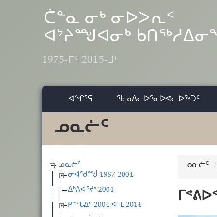
Skip to main content
ᑖᓐᓇ ᓂᒃ ᓂᐅᐳᕆᑉ
ᐊᔾᔨᙳᐊᓂᒃ ᑲᑎᖅᓱᐃ
1975-ᒥᑦ 2015-ᒧᑦ
ᐊᖏᕐᕋ
ᖃᓄᐃᓕᐅᕐᓂᐅᕙᓚᐅᖅᑐᑦ
ᓄᓇᓖᑦ
ᓄᓇᓖᑦ
ᓄᓇᓖᑦ
ᓂᐊᖁᙴ 1987-2004
ᐃᒃᐱᐊᕐᔪᒃ 2004
ᒥᕝᕕᐅ
ᑭᙵᐃᑦ 2004 ᐊᒻᒪ 2014