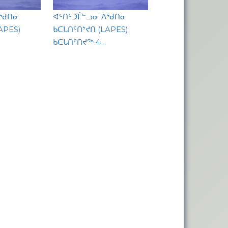
ᐱᖁᑎᓂ
ᐊᑦᑎᑦᑐᒦᓪᓗᓂ ᐱᖁᑎᓂ
APES)
ᑲᑕᒐᑎᑦᑎᔾᔪᑎ (LAPES)
ᑲᑕᒐᑎᑦᑎᔪᖅ 4…