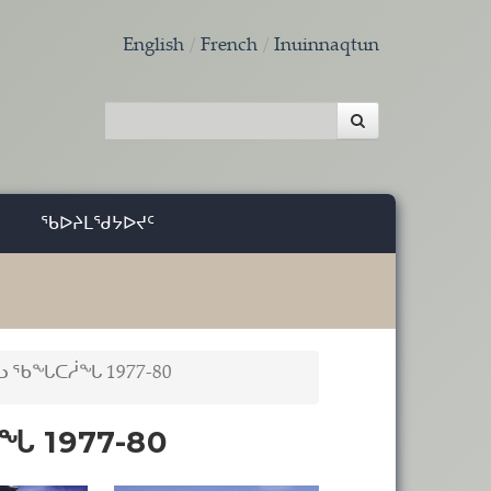
English
French
Inuinnaqtun
ᖃᐅᔨᒪᖁᔭᐅᔪᑦ
ᓗ ᖃᖓᑕᓲᖓ 1977-80
ᖓ 1977-80