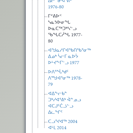
ᐃᓕᓐᓂᐊᕐᕕᒃ
1976-80
ᒥᕝᕕᐅᑉ
ᓴᓇᔭᐅᓂᖓ
ᐅᓇᑕᖅᑐᒃᓴᓪᓗ
ᖃᖓᑕᓲᖓ 1977-
80
ᐊᖑᓇᓱᒋᐊᖃᑎᖃᕐᓂᖅ
ᐃᓄᒃ ᓵᓕᒥ ᓇᐅᔮ
ᐅᒡᔪᖕᒥᓪᓗ 1977
ᐅᐱᕐᖔᒃᑯᑦ
ᐱᙳᐊᕐᓂᖅ 1978-
79
ᐊᐃᖕᓕᑲᓐ
ᑐᒃᓯᐊᕐᕕᒃ ᐋᓐᓄᓗ
ᐊᑕᒍᑦᑖᓘᓪᓗ
ᐃᓚᖏᑦ
ᑕᓗᕐᔪᐊᖅ 2004
ᐊᒻᒪ 2014