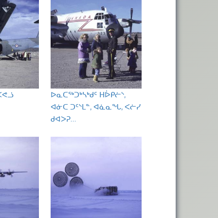
ᐸᕙᓘ
ᐅᓇᑕᖅᑐᒃᓴᒃᑯᑦ ᕼᐆᑭᓖᔅ,
ᐊᓃᑕ ᑐᑦᔅᒪᓐ, ᐊᓈᓇᖓ, ᐸᓖᓯ
ᑯᐊᐳᕈ…