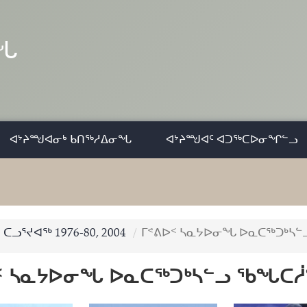
ᓂᖓ
ᐊᔾᔨᙳᐊᓂᒃ ᑲᑎᖅᓱᐃᓂᖓ
ᐊᔾᔨᙳᐊᑦ ᐊᑐᖅᑕᐅᓂᖏᓪᓗ
ᑕᓗᕐᔪᐊᖅ 1976-80, 2004
ᒥᕝᕕᐅᑉ ᓴᓇᔭᐅᓂᖓ ᐅᓇᑕᖅᑐᒃᓴᓪ
ᑉ ᓴᓇᔭᐅᓂᖓ ᐅᓇᑕᖅᑐᒃᓴᓪᓗ ᖃᖓᑕᓲ