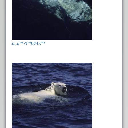
ᓇᓄᖅ ᐊᖅᑲᐅᒪᔪᖅ