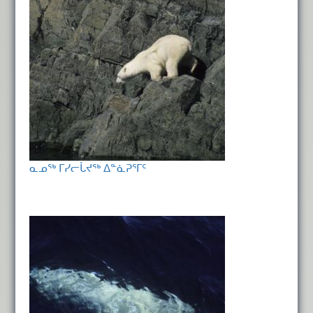
ᓇᓄᖅ ᒥᓯᓕᒑᔪᖅ ᐃᓐᓈᕈᕐᒥᑦ