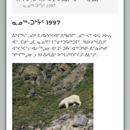
ᑎᖕᒥᐊᑦ, ᓂᕐᔪᑏᑦ ᐊᒻᒪ ᐊᖑᓇᓱᖕᓂᖅ
ᓇᓄᐃᑦ
ᓇᓄᖅ-ᑐᔾᔮᑦ 1997
ᓇᓄᖅ-ᑐᔾᔮᑦ 1997
ᐃᖏᕐᕋᓪᓗᑎᒃ ᑕᓯᐅᔭᕐᔪᐊᒥ ᐱᖃᑎᒋᓪᓗᒋᑦ ᐸᓐ ᐊᒻᒪ ᔨᐅᕆ
ᐋᓪ, ᑕᑯᓪᓗᑕ ᓇᓄᕐᒥᑦ ᒪᓐᓂᒃᑐᕋᓱᒃᑐᒥᑦ. ᖃᐅᔨᖕᒫᑎᒍᑦ
ᐊᕐᐸᕐᐸᓪᓕᐊᓕᖅᖢᓂ ᐊᒻᒧᑦ ᑐᑭᓕᐊᖅᑐᒃᑯᑦ ᐃᓐᓈᕈᒃᑯᑦ
ᕿᒡᒋᖅᖢᓂᓗ 30 ᐃᓯᒐᐃᑦ ᐅᖓᓯᒃᑎᒋᔪᒧᑦ ᐃᒪᕐᒧᑦ.