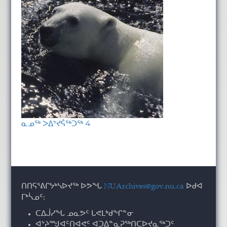
ᓇᓄᖅ ᐳᐃᔾᔪᕌᖅᑐᖅ 4
ᑎᑎᕋᕐᕕᒋᔭᒃᓴᐅᔪᖅ ᐅᕗᖓ
NUArchives@gov.nu.ca
ᐅᑯᐊ
ᒥᒃᓵᓄᑦ:
ᑕᐃᒎᓯᖓ ᓄᓇᕗᑦ ᒐᕙᒪᒃᑯᖏᓐᓂ
ᐊᔾᔨᙳᐊᑦᑎᐊᕙᑦ ᐊᑐᐃᓐᓇᕈᖅᑎᑕᐅᔪᓇᖅᑐᑦ