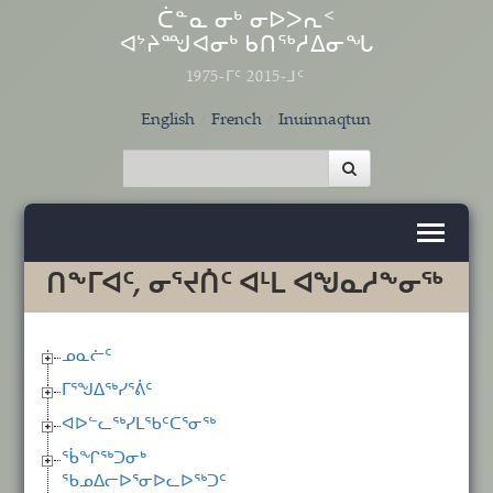
Skip to main content
ᑖᓐᓇ ᓂᒃ ᓂᐅᐳᕆᑉ
ᐊᔾᔨᙳᐊᓂᒃ ᑲᑎᖅᓱᐃᓂᖓ
1975-ᒥᑦ 2015-ᒧᑦ
English
French
Inuinnaqtun
ᑎᖕᒥᐊᑦ, ᓂᕐᔪᑏᑦ ᐊᒻᒪ ᐊᖑᓇᓱᖕᓂᖅ
ᓄᓇᓖᑦ
ᒥᕐᖑᐃᖅᓯᕐᕖᑦ
ᐊᐅᓪᓚᖅᓯᒪᖃᑦᑕᕐᓂᖅ
ᖄᖏᖅᑐᓂᒃ
ᖃᓄᐃᓕᐅᕐᓂᐅᓚᐅᖅᑐᑦ