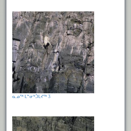
ᓇᓄᖅ ᒪᓐᓂᒃᑑᒪᔪᖅ 3