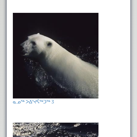
ᓇᓄᖅ ᐳᐃᔾᔪᕌᖅᑐᖅ 3