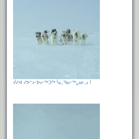
ᔫᓱᐊ ᓯᕗᓪᓕᐅᓕᖅᑐᖅ ᓵᓚᖃᓕᖅᖢᓂᓗ 1