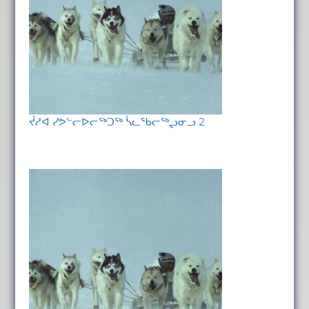
ᔫᓱᐊ ᓯᕗᓪᓕᐅᓕᖅᑐᖅ ᓵᓚᖃᓕᖅᖢᓂᓗ 2