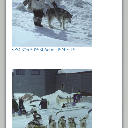
ᔫᓱᐊ ᐸᕐᓇᒃᑐᖅ ᐊᓅᕆᓂᕐᒧᑦ ᕿᒻᒥᒥᑦ