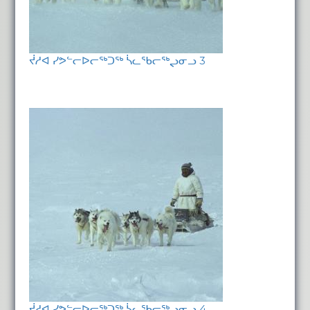
ᔫᓱᐊ ᓯᕗᓪᓕᐅᓕᖅᑐᖅ ᓵᓚᖃᓕᖅᖢᓂᓗ 3
ᔫᓱᐊ ᓯᕗᓪᓕᐅᓕᖅᑐᖅ ᓵᓚᖃᓕᖅᖢᓂᓗ 4