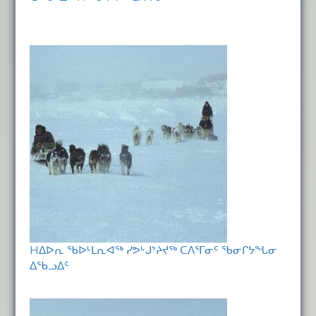
Hᐃᐅᕆ ᖃᐅᒻᒪᕆᐊᖅ ᓯᕗᒡᒍᔾᔨᔪᖅ ᑕᐱᕐᒥᓂᑦ ᖃᓂᒋᔭᖓᓂ
ᐃᖃᓗᐃᑦ