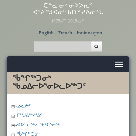
Skip to main content
ᑖᓐᓇ ᓂᒃ ᓂᐅᐳᕆᑉ
ᐊᔾᔨᙳᐊᓂᒃ ᑲᑎᖅᓱᐃᓂᖓ
1975-ᒥᑦ 2015-ᒧᑦ
English
French
Inuinnaqtun
ᖄᖏᖅᑐᓂᒃ
ᖃᓄᐃᓕᐅᕐᓂᐅᓚᐅᖅᑐᑦ
ᓄᓇᓖᑦ
ᒥᕐᖑᐃᖅᓯᕐᕖᑦ
ᐊᐅᓪᓚᖅᓯᒪᖃᑦᑕᕐᓂᖅ
ᖄᖏᖅᑐᓂᒃ