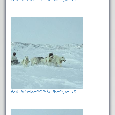
ᔫᓱᐊ ᓯᕗᓪᓕᐅᓕᖅᑐᖅ ᓵᓚᖃᓕᖅᖢᓂᓗ 5