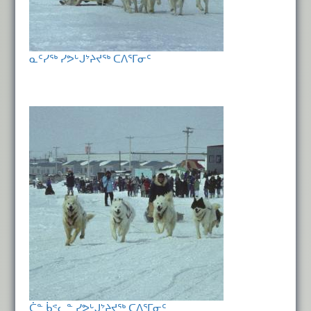
ᓇᑦᓯᖅ ᓯᕗᒡᒍᔾᔨᔪᖅ ᑕᐱᕐᒥᓂᑦ
ᑖᓐ ᑳᕝᓚᓐ ᓯᕗᒡᒍᔾᔨᔪᖅ ᑕᐱᕐᒥᓂᑦ