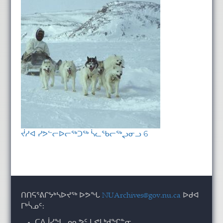
ᔫᓱᐊ ᓯᕗᓪᓕᐅᓕᖅᑐᖅ ᓵᓚᖃᓕᖅᖢᓂᓗ 6
ᑎᑎᕋᕐᕕᒋᔭᒃᓴᐅᔪᖅ ᐅᕗᖓ
NUArchives@gov.nu.ca
ᐅᑯᐊ
ᒥᒃᓵᓄᑦ:
ᑕᐃᒎᓯᖓ ᓄᓇᕗᑦ ᒐᕙᒪᒃᑯᖏᓐᓂ