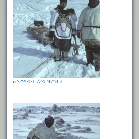
ᓇᑦᓯᖅ ᐊᒻᒪ ᔫᓱᐊ ᖃᙳ 2