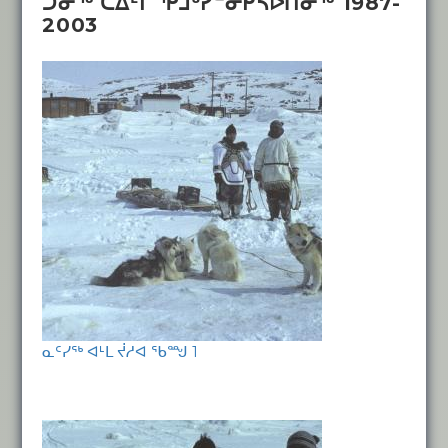
ᑐᓂᖅ ᑕᐃᒻᒥ ᕿᒧᒃᓯᓐᓂᑭᓴᐅᑎᓂᖅ 1987-
2003
ᓇᑦᓯᖅ ᐊᒻᒪ ᔫᓱᐊ ᖃᙳ 1