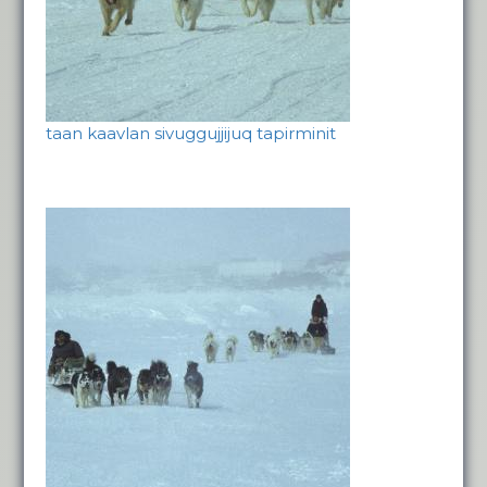
taan kaavlan sivuggujjijuq tapirminit