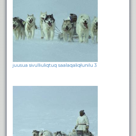
juusua sivulliuliqtuq saalaqaliqłunilu 3