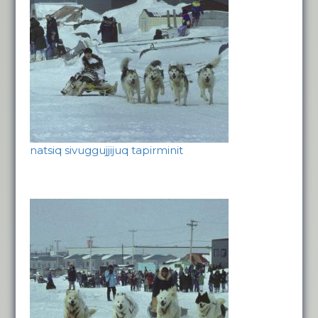
natsiq sivuggujjijuq tapirminit