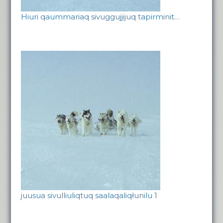
Hiuri qaummariaq sivuggujjijuq tapirminit…
juusua sivulliuliqtuq saalaqaliqłunilu 1