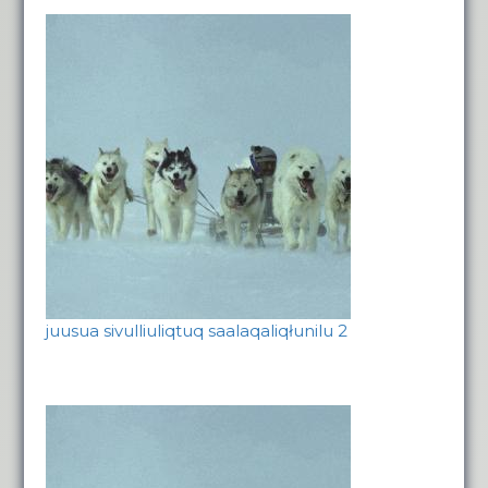
juusua sivulliuliqtuq saalaqaliqłunilu 2