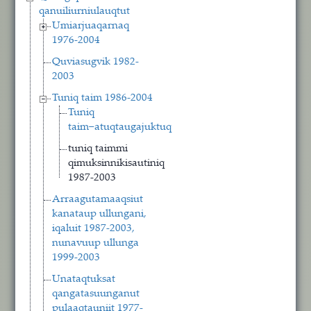
qanuiliurniulauqtut
Umiarjuaqarnaq
1976-2004
Quviasugvik 1982-
2003
Tuniq taim 1986-2004
Tuniq
taim−atuqtaugajuktuq
tuniq taimmi
qimuksinnikisautiniq
1987-2003
Arraagutamaaqsiut
kanataup ullungani,
iqaluit 1987-2003,
nunavuup ullunga
1999-2003
Unataqtuksat
qangatasuunganut
pulaaqtauniit 1977-