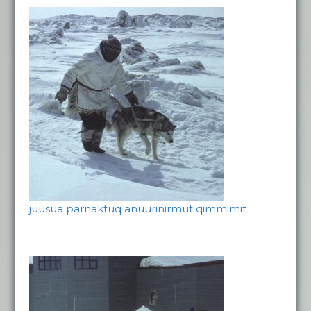
juusua parnaktuq anuurinirmut qimmimit