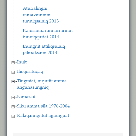
Aturialingni
nunavuummi
tunniqsainiq 2013
Kajusiinnarunnarnirmut
tunniqqusiat 2014
Inungnit attiliqsuiniq
piliriaksami 2014
Inuit
Iliqqusituqaq
Tingmiat, nirjutiit amma
angunasungniq
Nunarait
Siku amma sila 1976-2004
Kalaqanngittut ajjinnguat