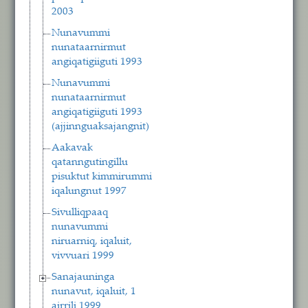
2003
Nunavummi
nunataarnirmut
angiqatigiiguti 1993
Nunavummi
nunataarnirmut
angiqatigiiguti 1993
(ajjinnguaksajangnit)
Aakavak
qatanngutingillu
pisuktut kimmirummi
iqalungnut 1997
Sivulliqpaaq
nunavummi
niruarniq, iqaluit,
vivvuari 1999
Sanajauninga
nunavut, iqaluit, 1
airrili 1999