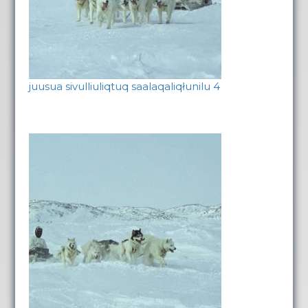
juusua sivulliuliqtuq saalaqaliqłunilu 4