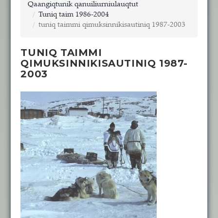
Qaangiqtunik qanuiliurniulauqtut
Tuniq taim 1986-2004
tuniq taimmi qimuksinnikisautiniq 1987-2003
TUNIQ TAIMMI
QIMUKSINNIKISAUTINIQ 1987-
2003