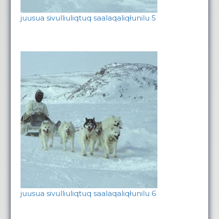
juusua sivulliuliqtuq saalaqaliqłunilu 5
juusua sivulliuliqtuq saalaqaliqłunilu 6