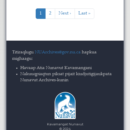
Pagination
Current page
Page
Next page
Last page
1
2
Next ›
Last »
Titiraqlugu
NUArchives@gov.nu.ca
hapkua
mighaagu:
Havaap Atia Nunavut Kavamangani
Nakuuqpiaqtun piksat pijait kiudjutigijaukpata
Nunavut Archives-kunin
Kavamangat Nunavut
© 2024