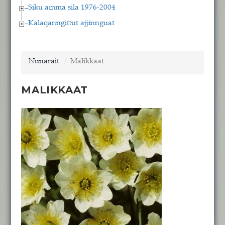
Siku amma sila 1976-2004
Kalaqanngittut ajjinnguat
Nunarait
Malikkaat
MALIKKAAT