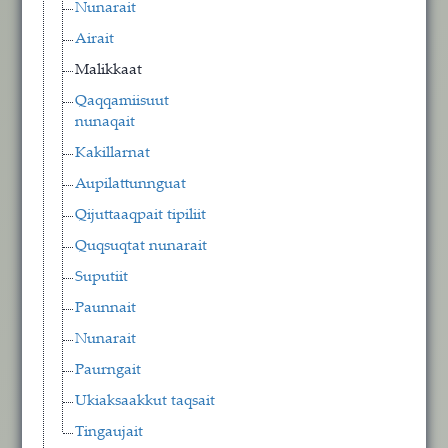
Nunarait
Airait
Malikkaat
Qaqqamiisuut
nunaqait
Kakillarnat
Aupilattunnguat
Qijuttaaqpait tipiliit
Quqsuqtat nunarait
Suputiit
Paunnait
Nunarait
Paurngait
Ukiaksaakkut taqsait
Tingaujait