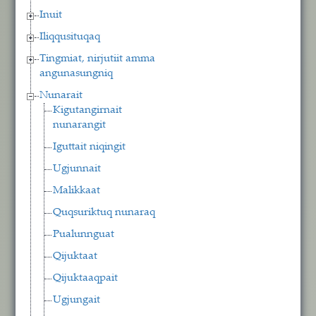
Inuit
Iliqqusituqaq
Tingmiat, nirjutiit amma
angunasungniq
Nunarait
Kigutangirnait
nunarangit
Iguttait niqingit
Ugjunnait
Malikkaat
Quqsuriktuq nunaraq
Pualunnguat
Qijuktaat
Qijuktaaqpait
Ugjungait