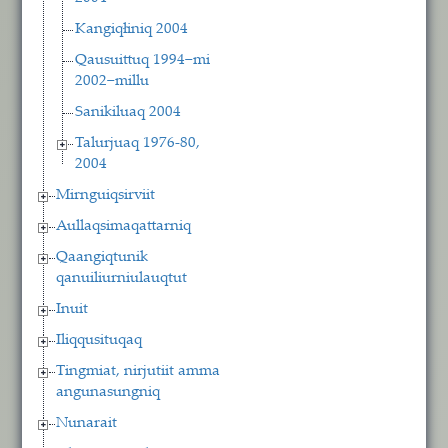
Kangiqłiniq 2004
Qausuittuq 1994−mi
2002−millu
Sanikiluaq 2004
Talurjuaq 1976-80,
2004
Mirnguiqsirviit
Aullaqsimaqattarniq
Qaangiqtunik
qanuiliurniulauqtut
Inuit
Iliqqusituqaq
Tingmiat, nirjutiit amma
angunasungniq
Nunarait