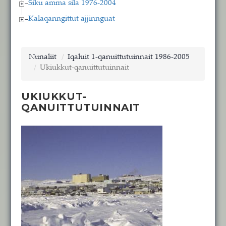
Siku amma sila 1976-2004
Kalaqanngittut ajjinnguat
Nunaliit
Iqaluit 1-qanuittutuinnait 1986-2005
Ukiukkut-qanuittutuinnait
UKIUKKUT-
QANUITTUTUINNAIT