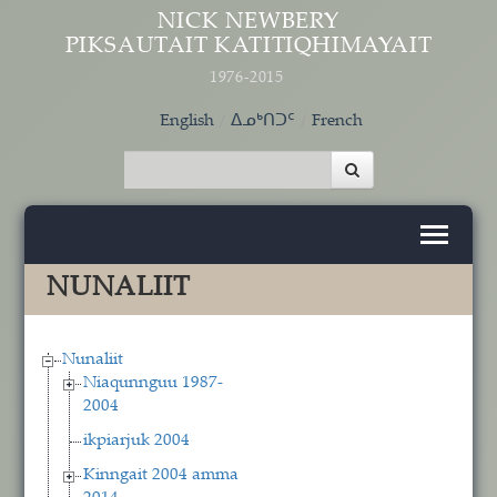
Skip to main content
NICK NEWBERY
PIKSAUTAIT KATITIQHIMAYAIT
1976-2015
English
ᐃᓄᒃᑎᑐᑦ
French
NUNALIIT
Nunaliit
Niaqunnguu 1987-
2004
ikpiarjuk 2004
Kinngait 2004 amma