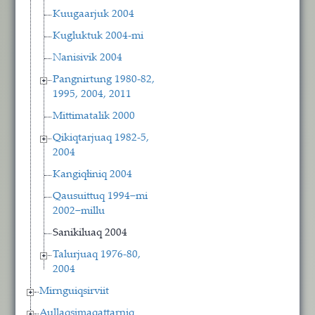
Kuugaarjuk 2004
Kugluktuk 2004-mi
Nanisivik 2004
Pangnirtung 1980-82,
1995, 2004, 2011
Mittimatalik 2000
Qikiqtarjuaq 1982-5,
2004
Kangiqłiniq 2004
Qausuittuq 1994−mi
2002−millu
Sanikiluaq 2004
Talurjuaq 1976-80,
2004
Mirnguiqsirviit
Aullaqsimaqattarniq