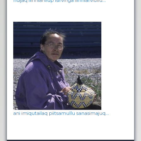
nuijaq ilinniarviup isirvinga ilinniarviullu…
ani imiqutailaq piitsamullu sanasimajuq…