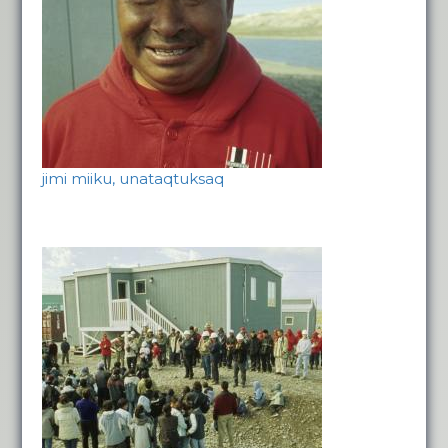
jimi miiku, unataqtuksaq