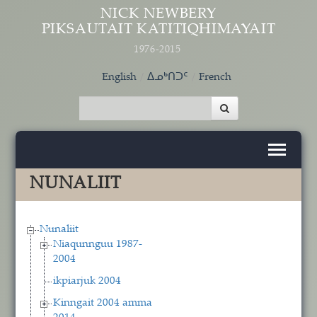
Skip to main content
NICK NEWBERY
PIKSAUTAIT KATITIQHIMAYAIT
1976-2015
English
ᐃᓄᒃᑎᑐᑦ
French
NUNALIIT
Nunaliit
Niaqunnguu 1987-
2004
ikpiarjuk 2004
Kinngait 2004 amma