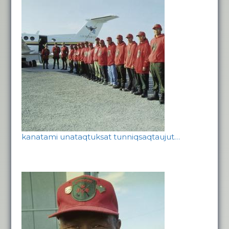
kanatami unataqtuksat tunniqsaqtaujut…