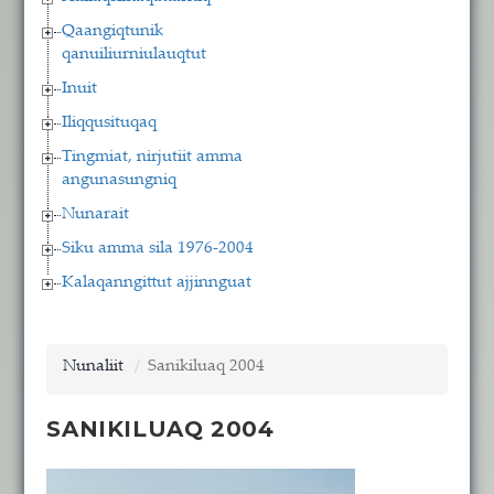
Qaangiqtunik
qanuiliurniulauqtut
Inuit
Iliqqusituqaq
Tingmiat, nirjutiit amma
angunasungniq
Nunarait
Siku amma sila 1976-2004
Kalaqanngittut ajjinnguat
Nunaliit
Sanikiluaq 2004
SANIKILUAQ 2004