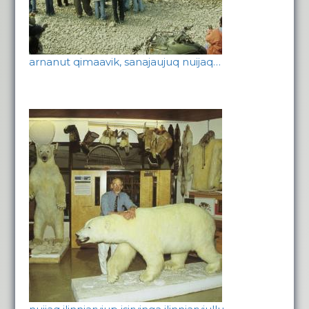
arnanut qimaavik, sanajaujuq nuijaq…