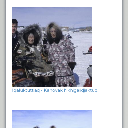
Iqaluktuttiaq - Kanovak hikhigalidjaktuq…