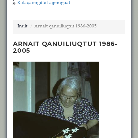
Kalaqanngittut ajjinnguat
Inuit
Arnait qanuiliuqtut 1986-2005
ARNAIT QANUILIUQTUT 1986-
2005