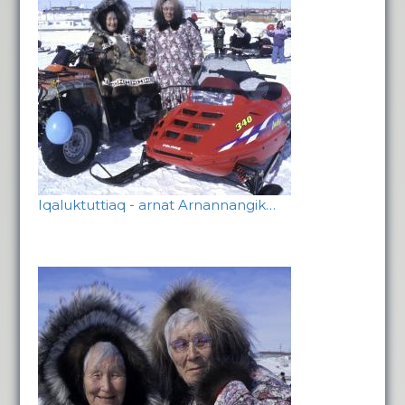
Iqaluktuttiaq - arnat Arnannangik…