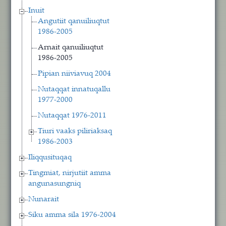
Inuit
Angutiit qanuiliuqtut
1986-2005
Arnait qanuiliuqtut
1986-2005
Pipian niiviavuq 2004
Nutaqqat innatuqallu
1977-2000
Nutaqqat 1976-2011
Tiuri vaaks piliriaksaq
1986-2003
Iliqqusituqaq
Tingmiat, nirjutiit amma
angunasungniq
Nunarait
Siku amma sila 1976-2004