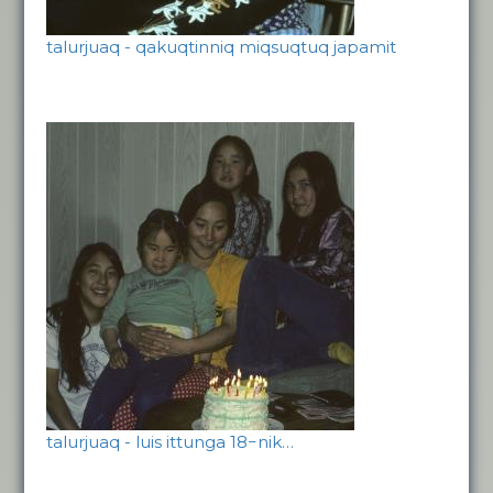
talurjuaq - qakuqtinniq miqsuqtuq japamit
talurjuaq - luis ittunga 18−nik…