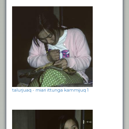
talurjuaq - miari ittunga kammijuq 1