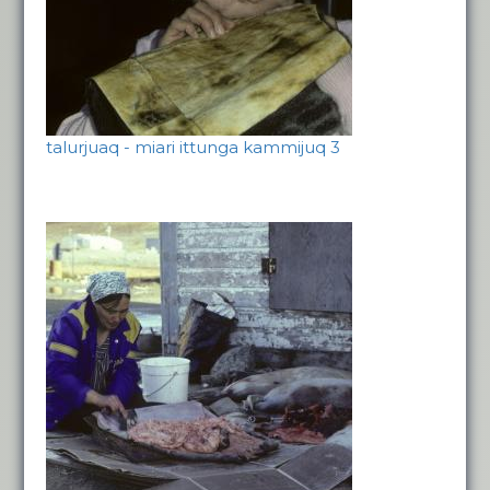
talurjuaq - miari ittunga kammijuq 3