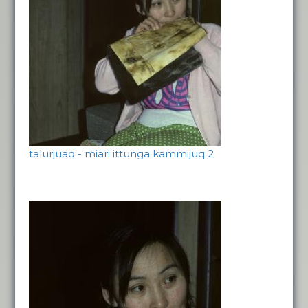
talurjuaq - miari ittunga kammijuq 2