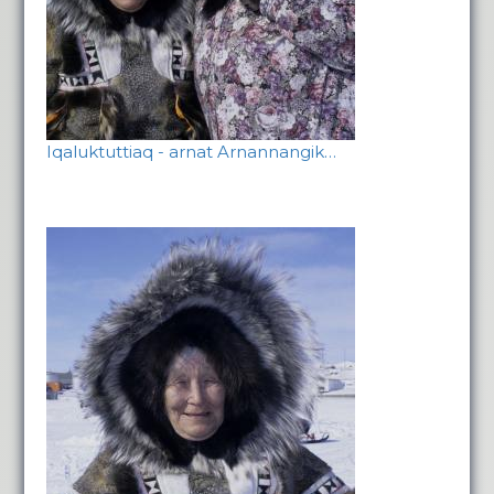
Iqaluktuttiaq - arnat Arnannangik…