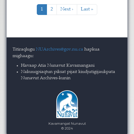
Pagination
Current page
Page
Next page
Last page
1
2
Next ›
Last »
Titiraqlugu
NUArchives@gov.nu.ca
hapkua
mighaagu:
Havaap Atia Nunavut Kavamangani
Nakuuqpiaqtun piksat pijait kiudjutigijaukpata
Nunavut Archives-kunin
Kavamangat Nunavut
© 2024