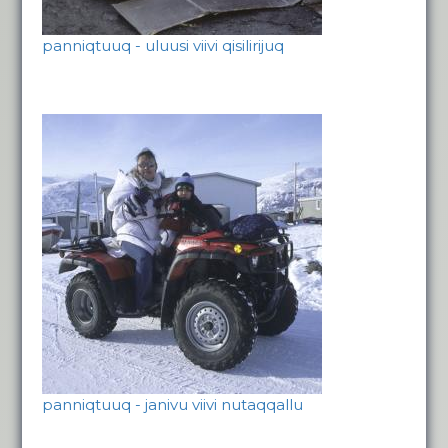
panniqtuuq - uluusi viivi qisilirijuq
panniqtuuq - janivu viivi nutaqqallu