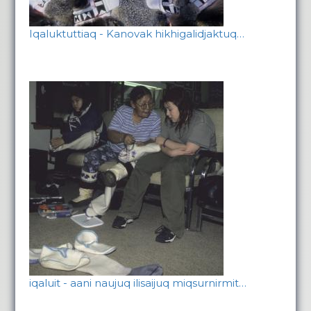
Iqaluktuttiaq - Kanovak hikhigalidjaktuq…
iqaluit - aani naujuq ilisaijuq miqsurnirmit…