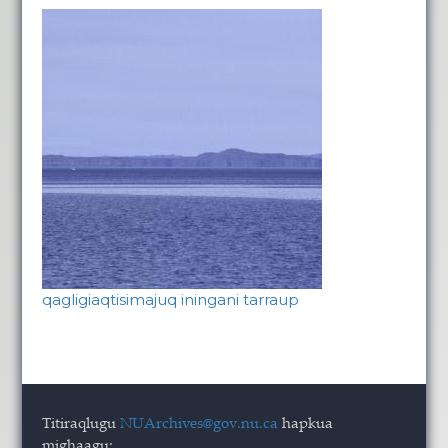
qagligiaqtisimajuq iningani tarraup
Titiraqlugu
NUArchives@gov.nu.ca
hapkua
mighaagu: