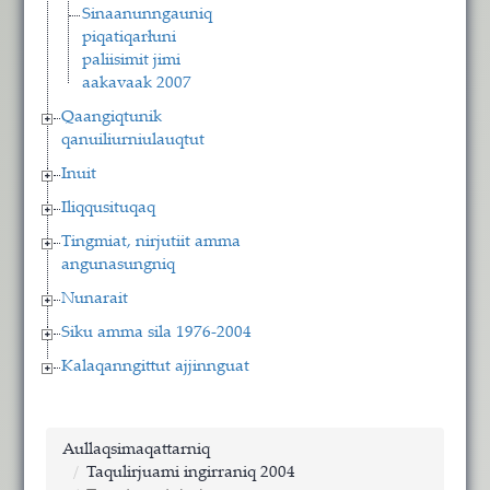
Sinaanunngauniq
piqatiqarłuni
paliisimit jimi
aakavaak 2007
Qaangiqtunik
qanuiliurniulauqtut
Inuit
Iliqqusituqaq
Tingmiat, nirjutiit amma
angunasungniq
Nunarait
Siku amma sila 1976-2004
Kalaqanngittut ajjinnguat
Aullaqsimaqattarniq
Taqulirjuami ingirraniq 2004