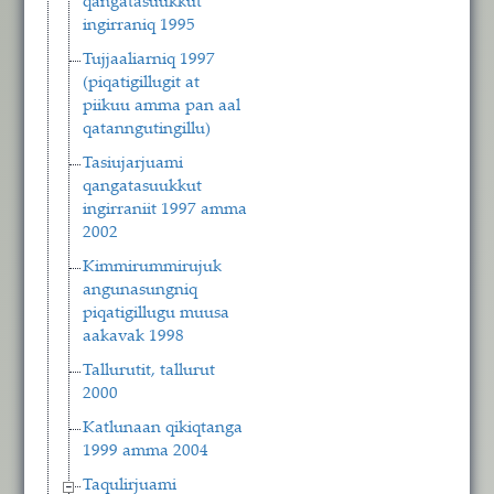
qangatasuukkut
ingirraniq 1995
Tujjaaliarniq 1997
(piqatigillugit at
piikuu amma pan aal
qatanngutingillu)
Tasiujarjuami
qangatasuukkut
ingirraniit 1997 amma
2002
Kimmirummirujuk
angunasungniq
piqatigillugu muusa
aakavak 1998
Tallurutit, tallurut
2000
Katlunaan qikiqtanga
1999 amma 2004
Taqulirjuami