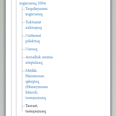
ingirraniq 2004
Taqulirjuami
ingirraniq
Tuktumit
aaktuijuq
Nattirmit
pilaktuq
Nanuq
Arnalluk amma
atiqtalaaq
Mitilik,
Hanimuun
qikiqtaq
(Honeymoon
Island),
tasiujarjuaq
Tarrait,
tasiujarjuaq