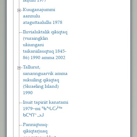
laijulu 1977
Kuuganajummi
aannulu
ataguttaalullu 1978
Iluvialuktalik qikiqtaq
(vuraingklin
ukiungani
taikaniilauqtuq 1845-
86) 1990 amma 2002
Tallurut,
sanannguarvik amma
sukuiling qikiqtaq
(Skraeling Island)
1990
Inuit tapiriit kanatami
1979−mi ᖃᖓᑕᓲᖅ
ᑲᑕᒃᑎᓪᓗᒍ
Panniqtuuq-
qikiqtarjuaq