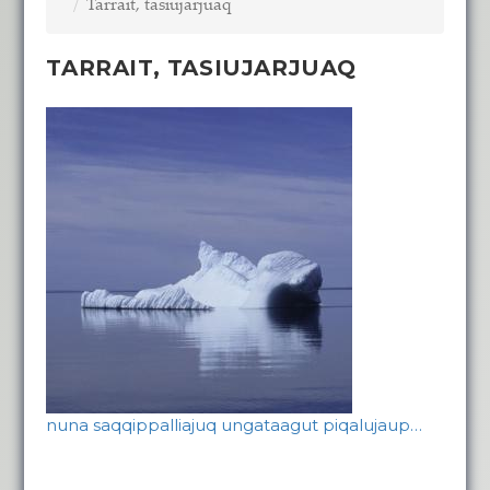
Tarrait, tasiujarjuaq
TARRAIT, TASIUJARJUAQ
nuna saqqippalliajuq ungataagut piqalujaup…