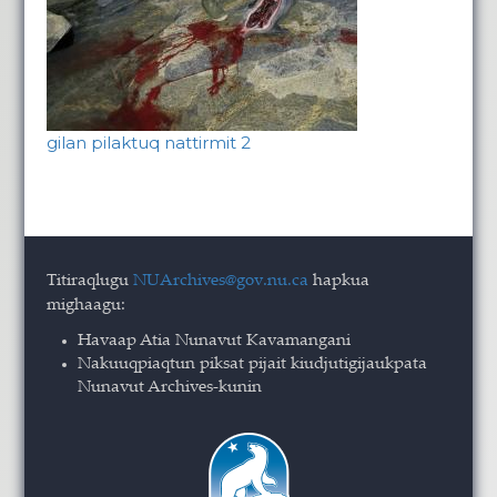
gilan pilaktuq nattirmit 2
Titiraqlugu
NUArchives@gov.nu.ca
hapkua
mighaagu:
Havaap Atia Nunavut Kavamangani
Nakuuqpiaqtun piksat pijait kiudjutigijaukpata
Nunavut Archives-kunin