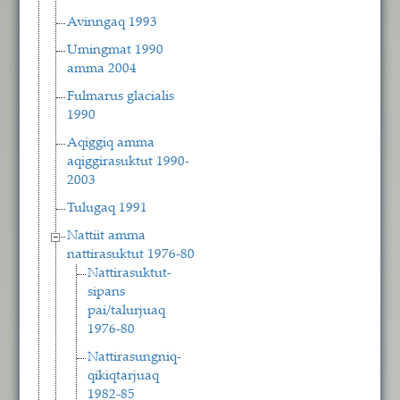
Avinngaq 1993
Umingmat 1990
amma 2004
Fulmarus glacialis
1990
Aqiggiq amma
aqiggirasuktut 1990-
2003
Tulugaq 1991
Nattiit amma
nattirasuktut 1976-80
Nattirasuktut-
sipans
pai/talurjuaq
1976-80
Nattirasungniq-
qikiqtarjuaq
1982-85