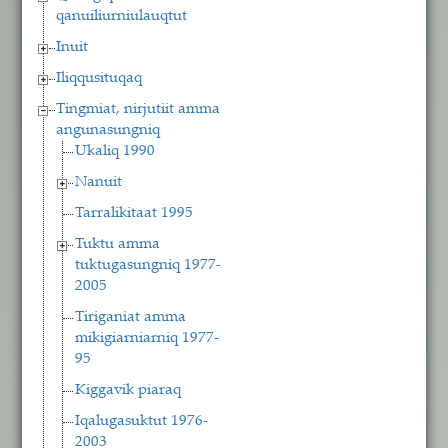
qanuiliurniulauqtut
Inuit
Iliqqusituqaq
Tingmiat, nirjutiit amma
angunasungniq
Ukaliq 1990
Nanuit
Tarralikitaat 1995
Tuktu amma
tuktugasungniq 1977-
2005
Tiriganiat amma
mikigiarniarniq 1977-
95
Kiggavik piaraq
Iqalugasuktut 1976-
2003