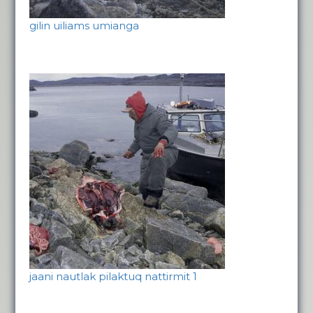
gilin uiliams umianga
jaani nautlak pilaktuq nattirmit 1