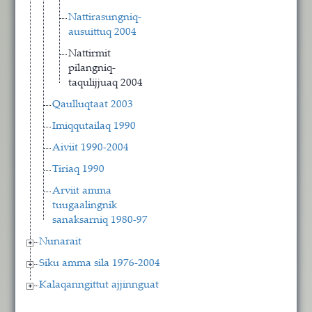
Nattirasungniq-
ausuittuq 2004
Nattirmit
pilangniq-
taqulijjuaq 2004
Qaulluqtaat 2003
Imiqqutailaq 1990
Aiviit 1990-2004
Tiriaq 1990
Arviit amma
tuugaalingnik
sanaksarniq 1980-97
Nunarait
Siku amma sila 1976-2004
Kalaqanngittut ajjinnguat