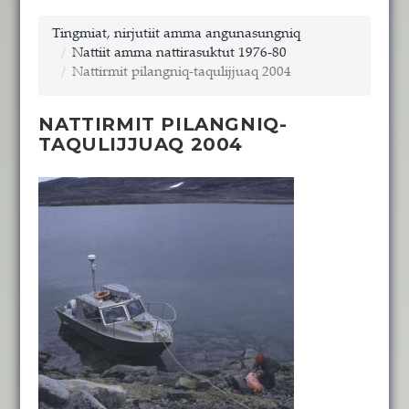
Tingmiat, nirjutiit amma angunasungniq
Nattiit amma nattirasuktut 1976-80
Nattirmit pilangniq-taqulijjuaq 2004
NATTIRMIT PILANGNIQ-
TAQULIJJUAQ 2004