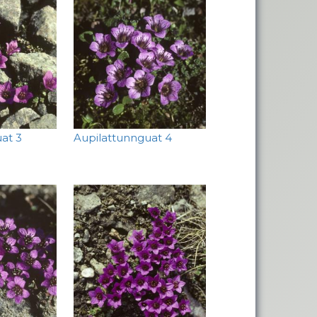
at 3
Aupilattunnguat 4