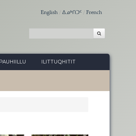
English
ᐃᓄᒃᑎᑐᑦ
French
PAUHIILLU
ILITTUQHITIT