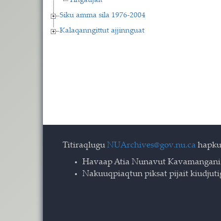
Tingaujait
Siku amma sila 1976-2004
Kalaqanngittut ajjinnguat
Titiraqlugu
NUArchives@gov.nu.ca
hapku
Havaap Atia Nunavut Kavamangani
Nakuuqpiaqtun piksat pijait kiudjut