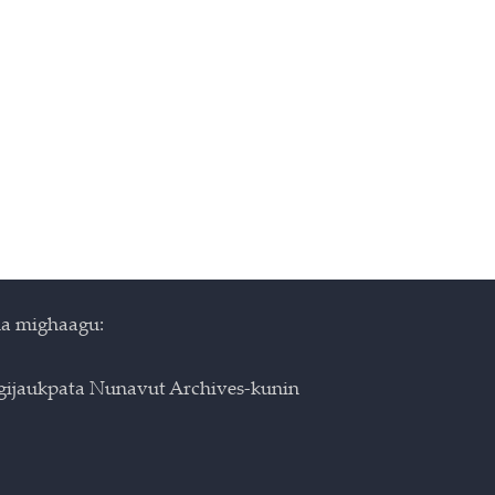
a mighaagu:
igijaukpata Nunavut Archives-kunin