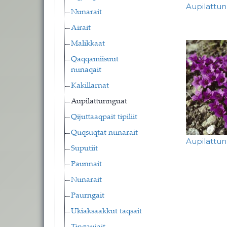
Aupilattu
Nunarait
Airait
Malikkaat
Qaqqamiisuut
nunaqait
Kakillarnat
Aupilattunnguat
Qijuttaaqpait tipiliit
Quqsuqtat nunarait
Aupilattu
Suputiit
Paunnait
Pagina
Nunarait
Paurngait
Ukiaksaakkut taqsait