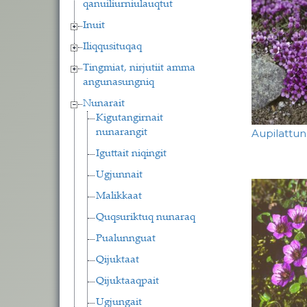
qanuiliurniulauqtut
Inuit
Iliqqusituqaq
Tingmiat, nirjutiit amma
angunasungniq
Nunarait
Kigutangirnait
Aupilattun
nunarangit
Iguttait niqingit
Ugjunnait
Malikkaat
Quqsuriktuq nunaraq
Pualunnguat
Qijuktaat
Qijuktaaqpait
Ugjungait