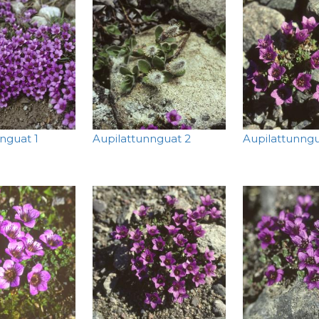
nguat 1
Aupilattunnguat 2
Aupilattunngu