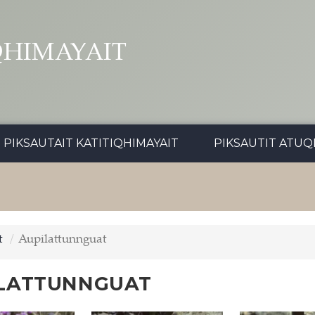
QHIMAYAIT
PIKSAUTAIT KATITIQHIMAYAIT
PIKSAUTIT ATUQ
t
Aupilattunnguat
LATTUNNGUAT