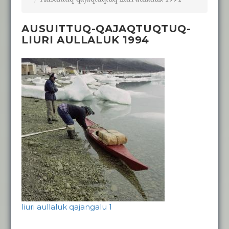
AUSUITTUQ-QAJAQTUQTUQ-
LIURI AULLALUK 1994
liuri aullaluk qajangalu 1