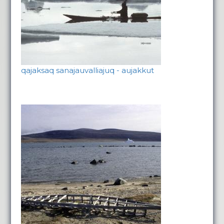
qajaksaq sanajauvalliajuq - aujakkut