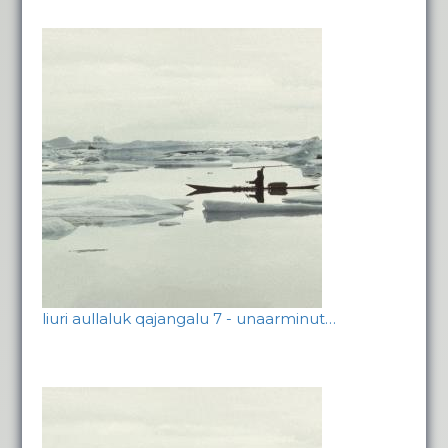
liuri aullaluk qajangalu 7 - unaarminut…