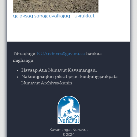
qajaksaq sanajauvalliajuq - ukiukkut
Titiraqlugu
NUArchives@gov.nu.ca
hapkua
mighaagu:
Havaap Atia Nunavut Kavamangani
Nakuuqpiaqtun piksat pijait kiudjutigijaukpata
Nunavut Archives-kunin
Kavamangat Nunavut
© 2024