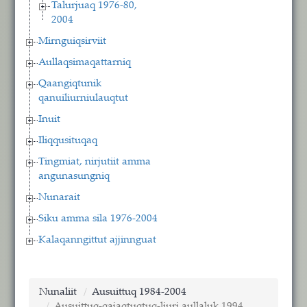
Talurjuaq 1976-80,
2004
Mirnguiqsirviit
Aullaqsimaqattarniq
Qaangiqtunik
qanuiliurniulauqtut
Inuit
Iliqqusituqaq
Tingmiat, nirjutiit amma
angunasungniq
Nunarait
Siku amma sila 1976-2004
Kalaqanngittut ajjinnguat
Nunaliit
Ausuittuq 1984-2004
Ausuittuq-qajaqtuqtuq-liuri aullaluk 1994