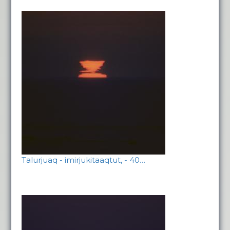
Talurjuaq - imirjukitaaqtut, - 40…