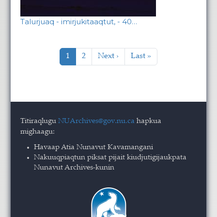
Talurjuaq - imirjukitaaqtut, - 40…
Pagination
Current page
Page
Next page
Last page
1
2
Next ›
Last »
Titiraqlugu
NUArchives@gov.nu.ca
hapkua
mighaagu:
Havaap Atia Nunavut Kavamangani
Nakuuqpiaqtun piksat pijait kiudjutigijaukpata
Nunavut Archives-kunin