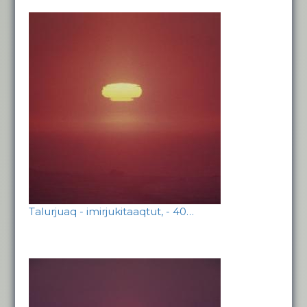
Talurjuaq - imirjukitaaqtut, - 40…