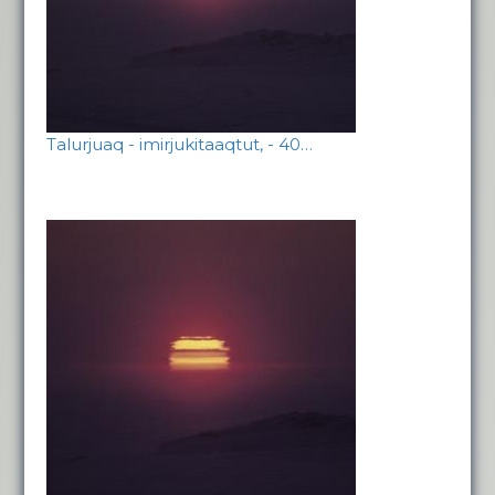
Talurjuaq - imirjukitaaqtut, - 40…