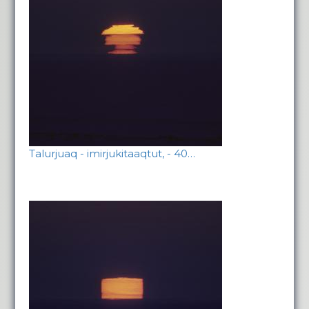
Talurjuaq - imirjukitaaqtut, - 40…