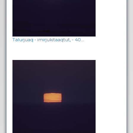
Talurjuaq - imirjukitaaqtut, - 40…