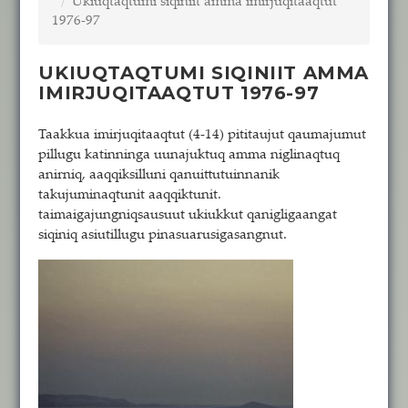
Ukiuqtaqtumi siqiniit amma imirjuqitaaqtut
1976-97
UKIUQTAQTUMI SIQINIIT AMMA
IMIRJUQITAAQTUT 1976-97
Taakkua imirjuqitaaqtut (4-14) pititaujut qaumajumut
pillugu katinninga uunajuktuq amma niglinaqtuq
anirniq, aaqqiksilluni qanuittutuinnanik
takujuminaqtunit aaqqiktunit.
taimaigajungniqsausuut ukiukkut qanigligaangat
siqiniq asiutillugu pinasuarusigasangnut.