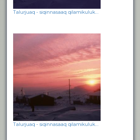
Talurjuaq - siqinnasaaq qilamikuluk…
Talurjuaq - siqinnasaaq qilamikuluk…