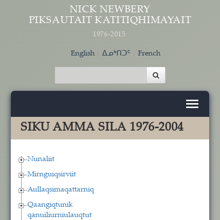
Skip to main content
NICK NEWBERY
PIKSAUTAIT KATITIQHIMAYAIT
1976-2015
English
ᐃᓄᒃᑎᑐᑦ
French
SIKU AMMA SILA 1976-2004
Nunaliit
Mirnguiqsirviit
Aullaqsimaqattarniq
Qaangiqtunik
qanuiliurniulauqtut