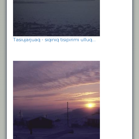
Tasiujarjuaq - siqiniq tisipirimi ulluq…