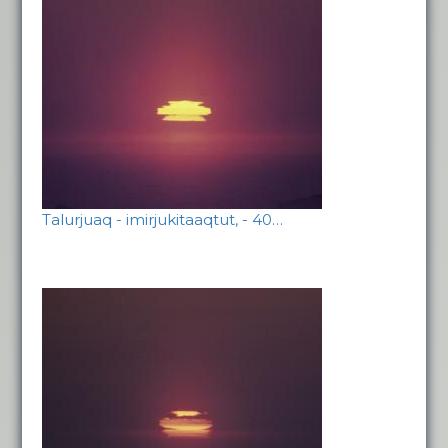
Talurjuaq - imirjukitaaqtut, - 40…