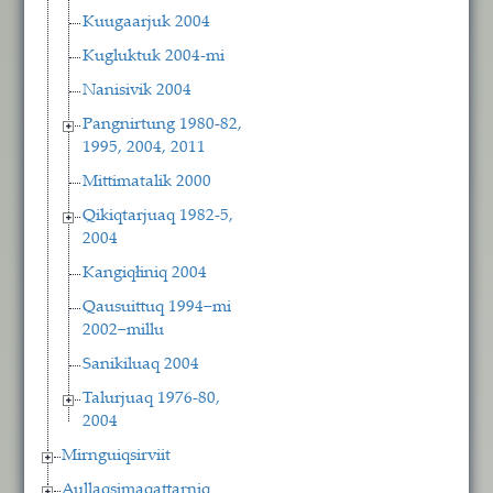
Kuugaarjuk 2004
Kugluktuk 2004-mi
Nanisivik 2004
Pangnirtung 1980-82,
1995, 2004, 2011
Mittimatalik 2000
Qikiqtarjuaq 1982-5,
2004
Kangiqłiniq 2004
Qausuittuq 1994−mi
2002−millu
Sanikiluaq 2004
Talurjuaq 1976-80,
2004
Mirnguiqsirviit
Aullaqsimaqattarniq