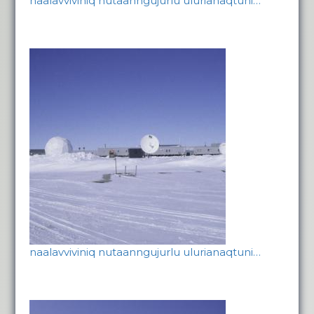
naalavviviniq nutaanngujurlu ulurianaqtuni…
naalavviviniq nutaanngujurlu ulurianaqtuni…