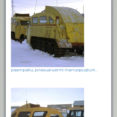
paampatiu, pinasuarusirmi marruiqsuqtuni…