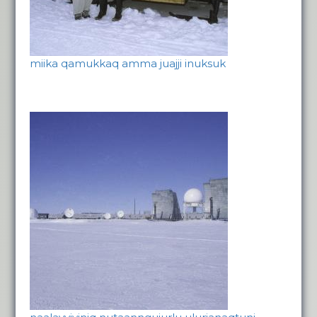
miika qamukkaq amma juajji inuksuk