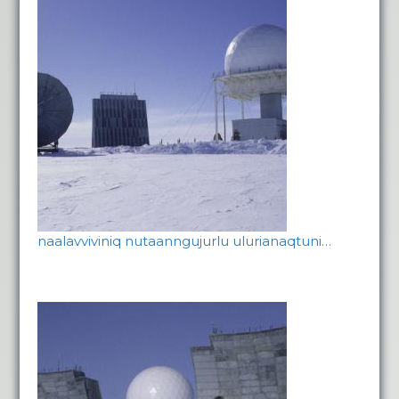
naalavviviniq nutaanngujurlu ulurianaqtuni…