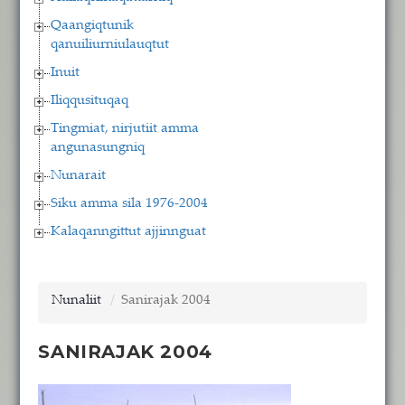
Qaangiqtunik
qanuiliurniulauqtut
Inuit
Iliqqusituqaq
Tingmiat, nirjutiit amma
angunasungniq
Nunarait
Siku amma sila 1976-2004
Kalaqanngittut ajjinnguat
Nunaliit
Sanirajak 2004
SANIRAJAK 2004