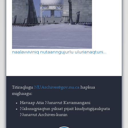
naalavviviniq nutaanngujurlu ulurianaqtuni…
Titiraqlugu
NUArchives@gov.nu.ca
hapkua
mighaagu:
Havaap Atia Nunavut Kavamangani
Nakuuqpiaqtun piksat pijait kiudjutigijaukpata
Nunavut Archives-kunin