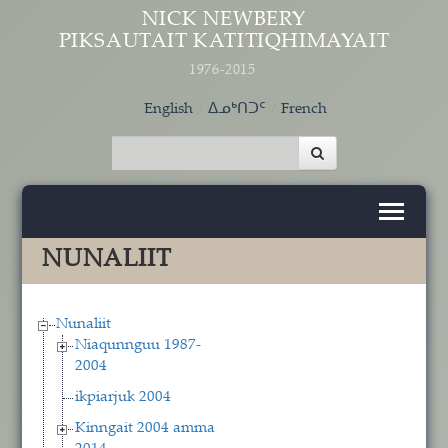
Skip to main content
NICK NEWBERY
PIKSAUTAIT KATITIQHIMAYAIT
1976-2015
English
ᐃᓄᒃᑎᑐᑦ
French
NUNALIIT
Nunaliit
Niaqunnguu 1987-
2004
ikpiarjuk 2004
Kinngait 2004 amma