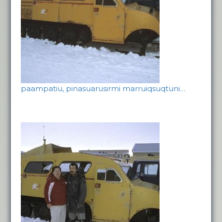
paampatiu, pinasuarusirmi marruiqsuqtuni…