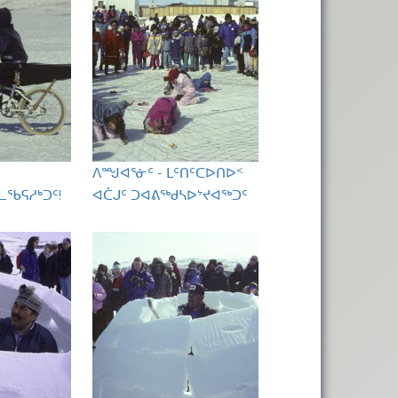
ᐱᙳᐊᕐᓃᑦ - ᒪᑦᑎᑦᑕᐅᑎᐅᑉ
ᓚᖃᕋᓱᒃᑐᑦ!
ᐊᑖᒍᑦ ᑐᐊᕕᖅᑯᓴᐅᔾᔪᐊᖅᑐᑦ