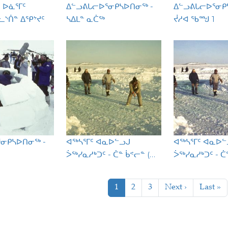
 ᐅᓈᕐᒥᑦ
ᐃᓪᓗᕕᒐᓕᐅᕐᓂᑭᓴᐅᑎᓂᖅ -
ᐃᓪᓗᕕᒐᓕᐅᕐᓂᑭ
ᓚᔅᑏᓐ ᐃᕿᔾᔪᑦ
ᓴᐃᒪᓐ ᓇᑖᖅ
ᔫᓱᐊ ᖃᙳ 1
ᓂᑭᓴᐅᑎᓂᖅ -
ᐊᖅᓴᕐᒥᑦ ᐊᓇᐅᓪᓗᒍ
ᐊᖅᓴᕐᒥᑦ ᐊᓇᐅᓪ
ᐴᖅᓯᓇᓱᒃᑐᑦ - ᑖᓐ ᑳᕝᓕᓐ (…
ᐴᖅᓯᓇᓱᒃᑐᑦ - ᑖ
tion
Current page
Page
Page
Next page
Last pa
1
2
3
Next ›
Last »