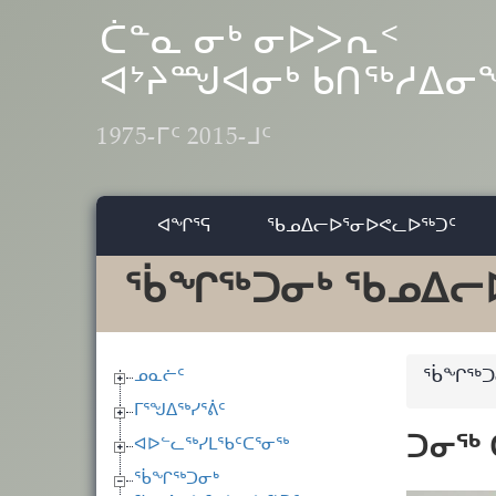
Skip to main content
ᑖᓐᓇ ᓂᒃ ᓂᐅᐳᕆᑉ
ᐊᔾᔨᙳᐊᓂᒃ ᑲᑎᖅᓱᐃ
1975-ᒥᑦ 2015-ᒧᑦ
ᐊᖏᕐᕋ
ᖃᓄᐃᓕᐅᕐᓂᐅᕙᓚᐅᖅᑐᑦ
ᖄᖏᖅᑐᓂᒃ ᖃᓄᐃᓕ
ᓄᓇᓖᑦ
ᖄᖏᖅᑐᓂ
ᒥᕐᖑᐃᖅᓯᕐᕖᑦ
ᑐᓂᖅ 
ᐊᐅᓪᓚᖅᓯᒪᖃᑦᑕᕐᓂᖅ
ᖄᖏᖅᑐᓂᒃ