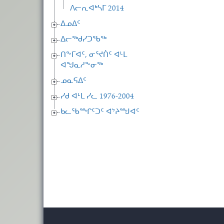
ᐱᓕᕆᐊᒃᓴᒥ 2014
ᐃᓄᐃᑦ
ᐃᓕᖅᑯᓯᑐᖃᖅ
ᑎᖕᒥᐊᑦ, ᓂᕐᔪᑏᑦ ᐊᒻᒪ
ᐊᖑᓇᓱᖕᓂᖅ
ᓄᓇᕋᐃᑦ
ᓯᑯ ᐊᒻᒪ ᓯᓚ 1976-2004
ᑲᓚᖃᙱᑦᑐᑦ ᐊᔾᔨᙳᐊᑦ