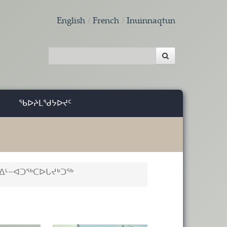
English
French
Inuinnaqtun
ᖃᐅᔨᒪᖁᔭᐅᔪᑦ
ᐃᒻ−ᐊᑐᖅᑕᐅᒐᔪᒃᑐᖅ