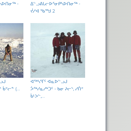
ᓴᐅᑎᓂᖅ -
ᐃᓪᓗᕕᒐᓕᐅᕐᓂᑭᓴᐅᑎᓂᖅ -
ᔫᓱᐊ ᖃᙳ 2
ᓗᒍ
ᐊᖅᓴᕐᒥᑦ ᐊᓇᐅᓪᓗᒍ
ᓐ ᑳᕝᓕᓐ (…
ᐴᖅᓯᓇᓱᒃᑐᑦ - ᑲᓂ ᔨᓕᔅ, ᓯᑏᕝ
ᑳᒻᐳᓪ,…
ge