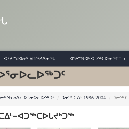
ᓂᖓ
ᐊᔾᔨᙳᐊᓂᒃ ᑲᑎᖅᓱᐃᓂᖓ
ᐊᔾᔨᙳᐊᑦ ᐊᑐᖅᑕᐅᓂᖏᓪᓗ
ᐅᕐᓂᐅᓚᐅᖅᑐᑦ
ᒃ ᖃᓄᐃᓕᐅᕐᓂᐅᓚᐅᖅᑐᑦ
ᑐᓂᖅ ᑕᐃᒻ 1986-2004
ᑐᓂᖅ ᑕ
ᑕᐃᒻ−ᐊᑐᖅᑕᐅᒐᔪᒃᑐᖅ