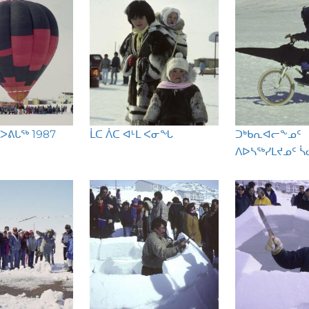
ᐳᕕᒐᖅ 1987
ᒫᑕ ᐲᑕ ᐊᒻᒪ ᐸᓂᖓ
ᑐᒃᑲᕆᐊᓕᖕᓄᑦ
ᐱᐅᓴᖅᓯᒪᔪᓄᑦ ᓵ