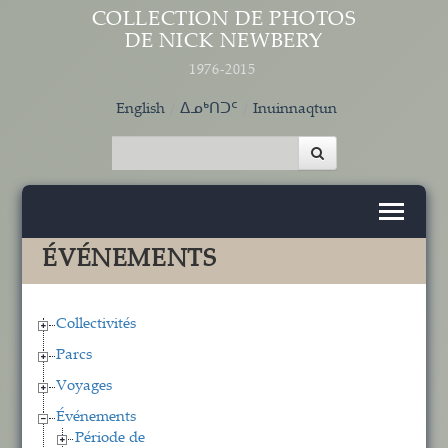
Aller au contenu principal
COLLECTION DE PHOTOS
DE NICK NEWBERY
1976-2015
English
ᐃᓄᒃᑎᑐᑦ
Inuinnaqtun
ÉVÉNEMENTS
Collectivités
Parcs
Voyages
Événements
Période de