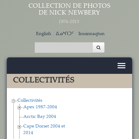
Aller au contenu principal
COLLECTION DE PHOTOS
DE NICK NEWBERY
1976-2015
English
ᐃᓄᒃᑎᑐᑦ
Inuinnaqtun
COLLECTIVITÉS
Collectivités
Apex 1987-2004
Arctic Bay 2004
Cape Dorset 2004 et
2014