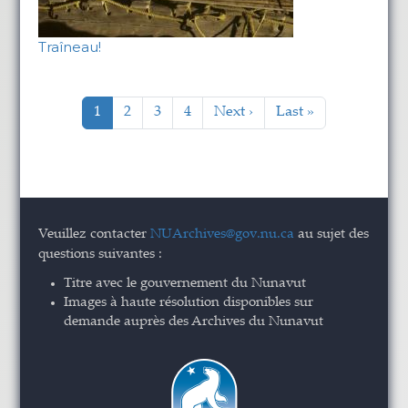
Traîneau!
Pagination
Page courante
Page
Page
Page
Page suivante
Last page
1
2
3
4
Next ›
Last »
Veuillez contacter
NUArchives@gov.nu.ca
au sujet des
questions suivantes :
Titre avec le gouvernement du Nunavut
Images à haute résolution disponibles sur
demande auprès des Archives du Nunavut