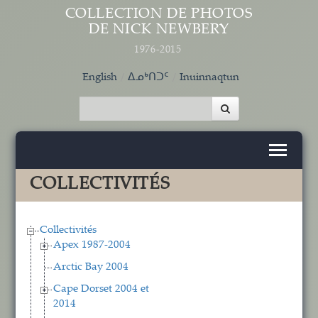
Aller au contenu principal
COLLECTION DE PHOTOS
DE NICK NEWBERY
1976-2015
English
ᐃᓄᒃᑎᑐᑦ
Inuinnaqtun
COLLECTIVITÉS
Collectivités
Apex 1987-2004
Arctic Bay 2004
Cape Dorset 2004 et
2014