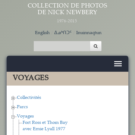
Aller au contenu principal
COLLECTION DE PHOTOS
DE NICK NEWBERY
1976-2015
English
ᐃᓄᒃᑎᑐᑦ
Inuinnaqtun
VOYAGES
Collectivités
Parcs
Voyages
Fort Ross et Thom Bay
avec Ernie Lyall 1977