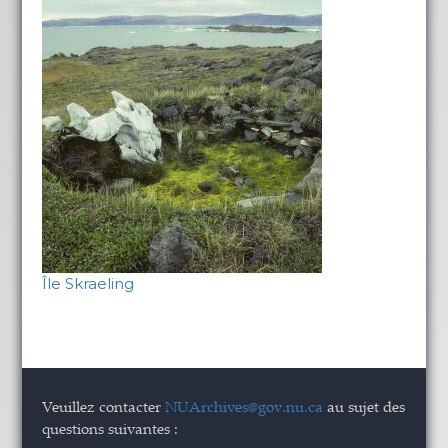
Île Skraeling
Veuillez contacter
NUArchives@gov.nu.ca
au sujet des
questions suivantes :