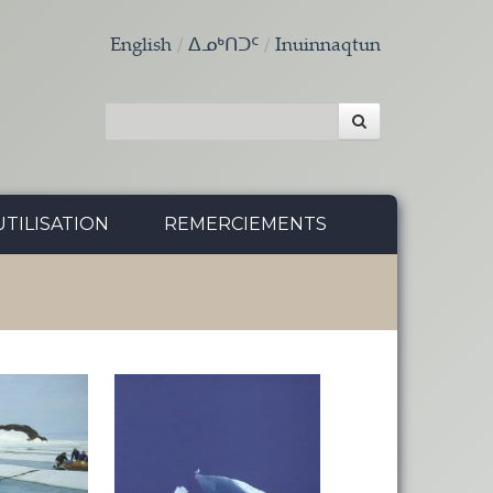
English
ᐃᓄᒃᑎᑐᑦ
Inuinnaqtun
TILISATION
REMERCIEMENTS