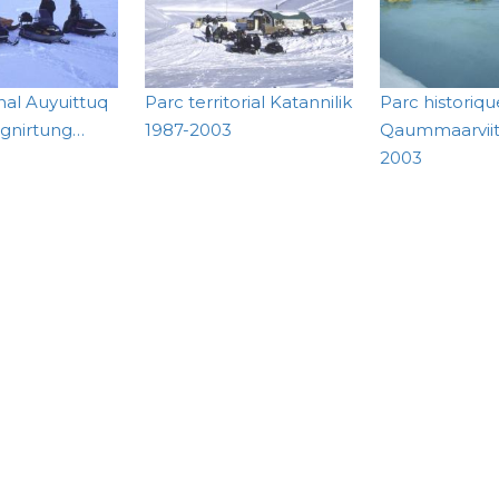
nal Auyuittuq
Parc territorial Katannilik
Parc historiqu
ngnirtung…
1987-2003
Qaummaarviit
2003