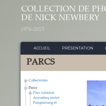
Aller au contenu principal
COLLECTION DE PH
DE NICK NEWBERY
1976-2015
ACCUEIL
PRÉSENTATION
PARCS
Collectivités
Parcs
Parc national
Auyuittuq (entre
Pangnirtung et