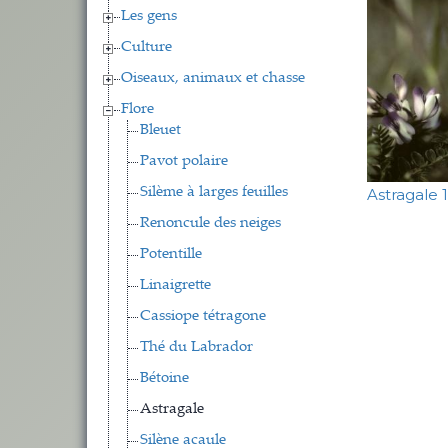
Les gens
Culture
Oiseaux, animaux et chasse
Flore
Bleuet
Pavot polaire
Silème à larges feuilles
Astragale 1
Renoncule des neiges
Potentille
Linaigrette
Cassiope tétragone
Thé du Labrador
Bétoine
Astragale
Silène acaule