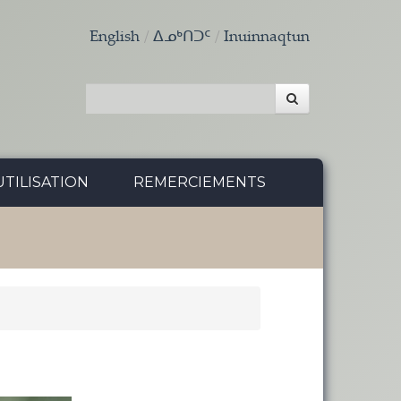
English
ᐃᓄᒃᑎᑐᑦ
Inuinnaqtun
TILISATION
REMERCIEMENTS