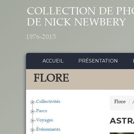
Aller au contenu principal
COLLECTION DE PH
DE NICK NEWBERY
1976-2015
ACCUEIL
PRÉSENTATION
FLORE
Collectivités
Flore
Parcs
ASTR
Voyages
Événements