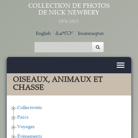
Aller au contenu principal
COLLECTION DE PHOTOS
DE NICK NEWBERY
1976-2015
English
ᐃᓄᒃᑎᑐᑦ
Inuinnaqtun
OISEAUX, ANIMAUX ET
CHASSE
Collectivités
Parcs
Voyages
Événements