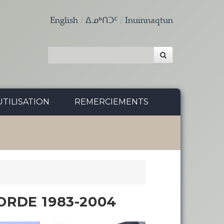
English
ᐃᓄᒃᑎᑐᑦ
Inuinnaqtun
TILISATION
REMERCIEMENTS
ORDE 1983-2004