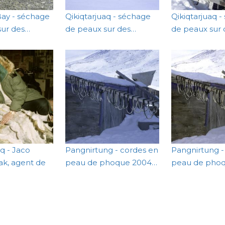
Bay - séchage
Qikiqtarjuaq - séchage
Qikiqtarjuaq 
sur des…
de peaux sur des…
de peaux sur
aq - Jaco
Pangnirtung - cordes en
Pangnirtung -
k, agent de
peau de phoque 2004…
peau de pho