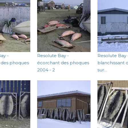
ay -
Resolute Bay -
Resolute Bay 
 des phoques
écorchant des phoques
blanchissant 
2004 - 2
sur…