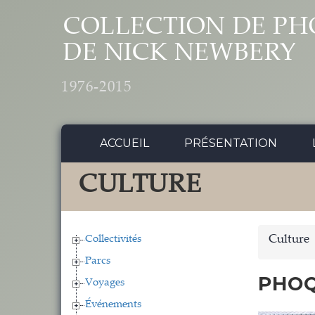
Aller au contenu principal
COLLECTION DE PH
DE NICK NEWBERY
1976-2015
ACCUEIL
PRÉSENTATION
CULTURE
Collectivités
Culture
Parcs
PHOQ
Voyages
Événements