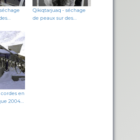
- séchage
Qikiqtarjuaq - séchage
 des…
de peaux sur des…
 cordes en
que 2004…