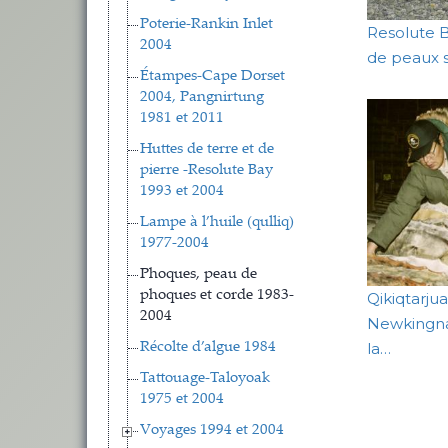
Poterie-Rankin Inlet
Resolute 
2004
de peaux 
Étampes-Cape Dorset
2004, Pangnirtung
1981 et 2011
Huttes de terre et de
pierre -Resolute Bay
1993 et 2004
Lampe à l’huile (qulliq)
1977-2004
Phoques, peau de
phoques et corde 1983-
Qikiqtarju
2004
Newkingna
la…
Récolte d’algue 1984
Tattouage-Taloyoak
1975 et 2004
Voyages 1994 et 2004