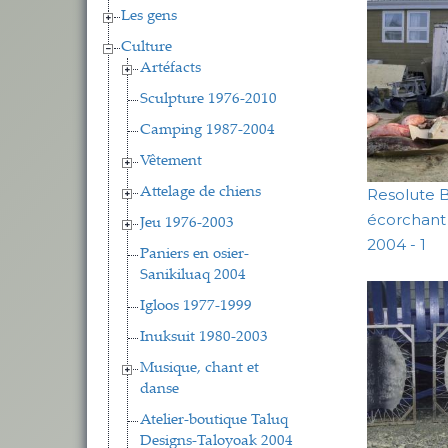
Les gens
Culture
Artéfacts
Sculpture 1976-2010
Camping 1987-2004
Vêtement
Attelage de chiens
Resolute B
écorchant
Jeu 1976-2003
2004 - 1
Paniers en osier-
Sanikiluaq 2004
Igloos 1977-1999
Inuksuit 1980-2003
Musique, chant et
danse
Atelier-boutique Taluq
Designs-Taloyoak 2004