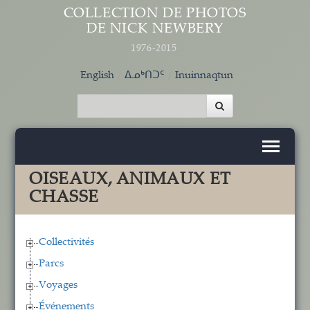
Aller au contenu principal
COLLECTION DE PHOTOS
DE NICK NEWBERY
1976-2015
English
ᐃᓄᒃᑎᑐᑦ
Inuinnaqtun
OISEAUX, ANIMAUX ET
CHASSE
Collectivités
Parcs
Voyages
Événements