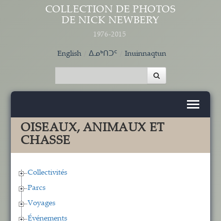
Aller au contenu principal
COLLECTION DE PHOTOS
DE NICK NEWBERY
1976-2015
English
ᐃᓄᒃᑎᑐᑦ
Inuinnaqtun
OISEAUX, ANIMAUX ET
CHASSE
Collectivités
Parcs
Voyages
Événements