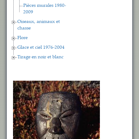
Pièces murales 1980-
2009
Oiseaux, animaux et
chasse
Flore
Glace et ciel 1976-2004
Tirage en noir et blanc