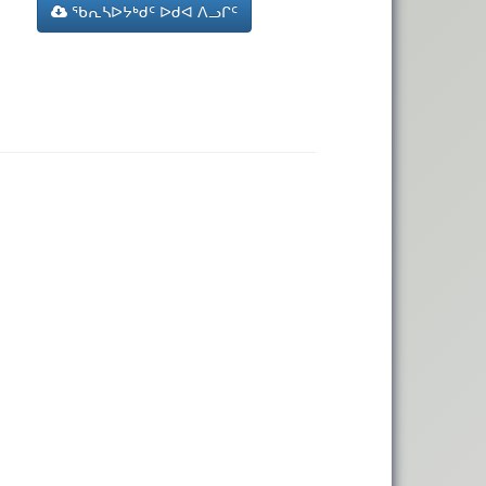
ᖃᕆᓴᐅᔭᒃᑯᑦ ᐅᑯᐊ ᐱᓗᒋᑦ