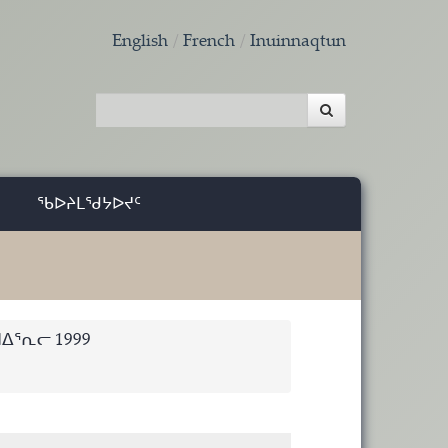
English
French
Inuinnaqtun
ᖃᐅᔨᒪᖁᔭᐅᔪᑦ
ᐃᕐᕆᓕ 1999