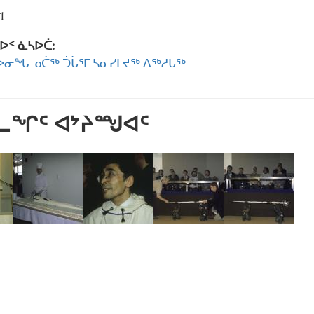
1
ᐅᑉ ᓈᓴᐅᑖ:
ᐅᓂᖓ ᓄᑖᖅ ᑑᒑᕐᒥ ᓴᓇᓯᒪᔪᖅ ᐃᖅᓱᒐᖅ
ᕐᓚᖏᑦ ᐊᔾᔨᙳᐊᑦ