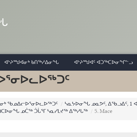
ᓂᖓ
ᐊᔾᔨᙳᐊᓂᒃ ᑲᑎᖅᓱᐃᓂᖓ
ᐊᔾᔨᙳᐊᑦ ᐊᑐᖅᑕᐅᓂᖏᓪᓗ
ᐅᕐᓂᐅᓚᐅᖅᑐᑦ
ᒃ ᖃᓄᐃᓕᐅᕐᓂᐅᓚᐅᖅᑐᑦ
ᓴᓇᔭᐅᓂᖓ ᓄᓇᕗᑦ, ᐃᖃᓗᐃᑦ, 1 ᐊ
ᑎᑕᐅᓂᖓ ᓄᑖᖅ ᑑᒑᕐᒥ ᓴᓇᓯᒪᔪᖅ ᐃᖅᓱᒐᖅ
5. Mace