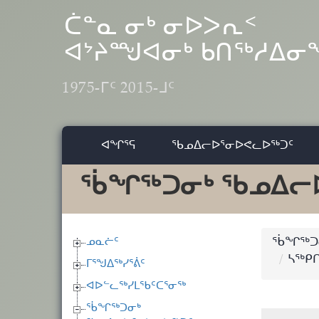
Skip to main content
ᑖᓐᓇ ᓂᒃ ᓂᐅᐳᕆᑉ
ᐊᔾᔨᙳᐊᓂᒃ ᑲᑎᖅᓱᐃ
1975-ᒥᑦ 2015-ᒧᑦ
ᐊᖏᕐᕋ
ᖃᓄᐃᓕᐅᕐᓂᐅᕙᓚᐅᖅᑐᑦ
ᖄᖏᖅᑐᓂᒃ ᖃᓄᐃᓕ
ᓄᓇᓖᑦ
ᖄᖏᖅᑐᓂ
ᓴᖅᑭ
ᒥᕐᖑᐃᖅᓯᕐᕖᑦ
ᐊᐅᓪᓚᖅᓯᒪᖃᑦᑕᕐᓂᖅ
ᖄᖏᖅᑐᓂᒃ