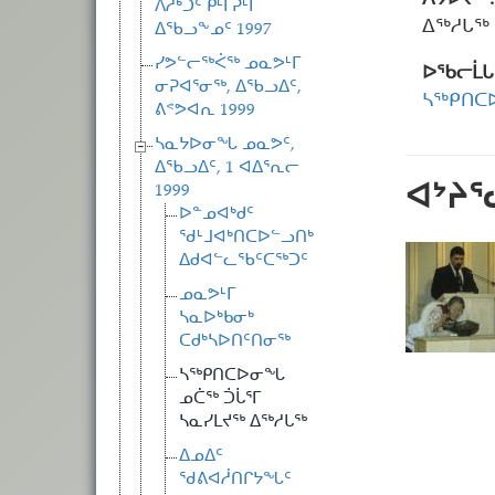
ᐱᔭᐅᔪᖅ:
ᐱᓱᒃᑐᑦ ᑭᒻᒥᕈᒻᒥ
ᐃᖅᓱᒐᖅ 
ᐃᖃᓗᖕᓄᑦ 1997
ᓯᕗᓪᓕᖅᐹᖅ ᓄᓇᕗᒻᒥ
ᐅᖃᓕᒫᒐ
ᓂᕈᐊᕐᓂᖅ, ᐃᖃᓗᐃᑦ,
ᓴᖅᑭᑎᑕ
ᕕᕝᕗᐊᕆ 1999
ᓴᓇᔭᐅᓂᖓ ᓄᓇᕗᑦ,
ᐃᖃᓗᐃᑦ, 1 ᐊᐃᕐᕆᓕ
ᐊᔾᔨ
1999
ᐅᓐᓄᐊᒃᑯᑦ
ᖁᒻᒧᐊᒃᑎᑕᐅᓪᓗᑎᒃ
ᐃᑯᐊᓪᓚᖃᑦᑕᖅᑐᑦ
ᓄᓇᕗᒻᒥ
ᓴᓇᐅᒃᑲᓂᒃ
ᑕᑯᒃᓴᐅᑎᑦᑎᓂᖅ
ᓴᖅᑭᑎᑕᐅᓂᖓ
ᓄᑖᖅ ᑑᒑᕐᒥ
ᓴᓇᓯᒪᔪᖅ ᐃᖅᓱᒐᖅ
ᐃᓄᐃᑦ
ᖁᕕᐊᓲᑎᒋᔭᖓᑦ