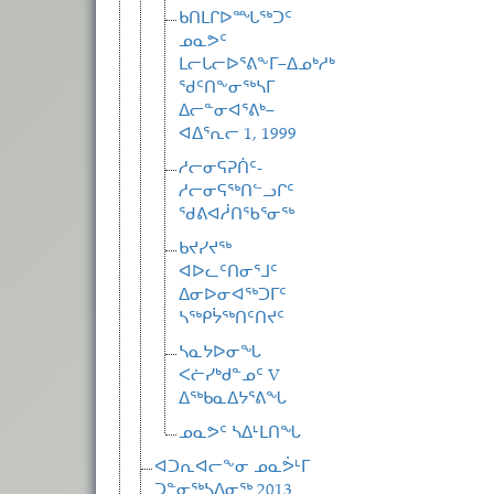
ᑲᑎᒪᒋᐅᙵᖅᑐᑦ
ᓄᓇᕗᑦ
ᒪᓕᒐᓕᐅᕐᕕᖕᒥ−ᐃᓄᒃᓱᒃ
ᖁᑦᑎᖕᓂᖅᓴᒥ
ᐃᓕᓐᓂᐊᕐᕕᒃ−
ᐊᐃᕐᕆᓕ 1, 1999
ᓱᓕᓂᕋᕈᑏᑦ-
ᓱᓕᓂᕋᖅᑎᓪᓗᒋᑦ
ᖁᕕᐊᓲᑎᖃᕐᓂᖅ
ᑲᔪᓯᔪᖅ
ᐊᐅᓚᑦᑎᓂᕐᒧᑦ
ᐃᓂᐅᓂᐊᖅᑐᒥᑦ
ᓴᖅᑭᔮᖅᑎᑦᑎᔪᑦ
ᓴᓇᔭᐅᓂᖓ
ᐸᓖᓯᒃᑯᓐᓄᑦ V
ᐃᖅᑲᓇᐃᔭᕐᕕᖓ
ᓄᓇᕗᑦ ᓴᐃᒻᒪᑎᖓ
ᐊᑐᕆᐊᓕᖕᓂ ᓄᓇᕘᒻᒥ
ᑐᓐᓂᖅᓴᐃᓂᖅ 2013