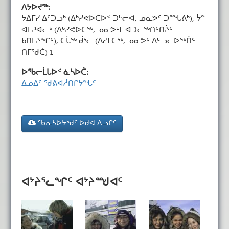
ᐱᔭᐅᔪᖅ:
ᔭᐃᒥᓯ ᐃᑦᑐᓗᒃ (ᐃᒃᓯᕙᐅᑕᐅᑉ ᑐᒡᓕᐊ, ᓄᓇᕗᑦ ᑐᙵᕕᒃ), ᔮᓐ
ᐊᒪᕈᐊᓕᒃ (ᐃᒃᓯᕙᐅᑕᖅ, ᓄᓇᕗᒻᒥ ᐊᑐᓕᖅᑎᑦᑎᔩᑦ
ᑲᑎᒪᔨᖏᑦ), ᑕᒑᖅ ᑰᕐᓕ (ᐃᓱᒪᑕᖅ, ᓄᓇᕗᑦ ᐃᒡᓗᓕᐅᖅᑏᑦ
ᑎᒥᖁᑖ) 1
ᐅᖃᓕᒫᒐᐅᑉ ᓈᓴᐅᑖ:
ᐃᓄᐃᑦ ᖁᕕᐊᓲᑎᒋᔭᖓᑦ
ᖃᕆᓴᐅᔭᒃᑯᑦ ᐅᑯᐊ ᐱᓗᒋᑦ
ᐊᔾᔨᕐᓚᖏᑦ ᐊᔾᔨᙳᐊᑦ