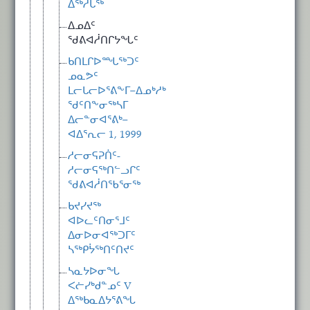
ᐃᖅᓱᒐᖅ
ᐃᓄᐃᑦ
ᖁᕕᐊᓲᑎᒋᔭᖓᑦ
ᑲᑎᒪᒋᐅᙵᖅᑐᑦ
ᓄᓇᕗᑦ
ᒪᓕᒐᓕᐅᕐᕕᖕᒥ−ᐃᓄᒃᓱᒃ
ᖁᑦᑎᖕᓂᖅᓴᒥ
ᐃᓕᓐᓂᐊᕐᕕᒃ−
ᐊᐃᕐᕆᓕ 1, 1999
ᓱᓕᓂᕋᕈᑏᑦ-
ᓱᓕᓂᕋᖅᑎᓪᓗᒋᑦ
ᖁᕕᐊᓲᑎᖃᕐᓂᖅ
ᑲᔪᓯᔪᖅ
ᐊᐅᓚᑦᑎᓂᕐᒧᑦ
ᐃᓂᐅᓂᐊᖅᑐᒥᑦ
ᓴᖅᑭᔮᖅᑎᑦᑎᔪᑦ
ᓴᓇᔭᐅᓂᖓ
ᐸᓖᓯᒃᑯᓐᓄᑦ V
ᐃᖅᑲᓇᐃᔭᕐᕕᖓ