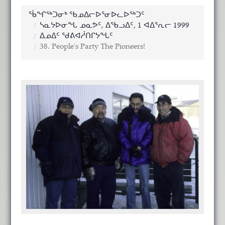
ᖄᖏᖅᑐᓂᒃ ᖃᓄᐃᓕᐅᕐᓂᐅᓚᐅᖅᑐᑦ
ᓴᓇᔭᐅᓂᖓ ᓄᓇᕗᑦ, ᐃᖃᓗᐃᑦ, 1 ᐊᐃᕐᕆᓕ 1999
ᐃᓄᐃᑦ ᖁᕕᐊᓲᑎᒋᔭᖓᑦ
38. People's Party The Pioneers!