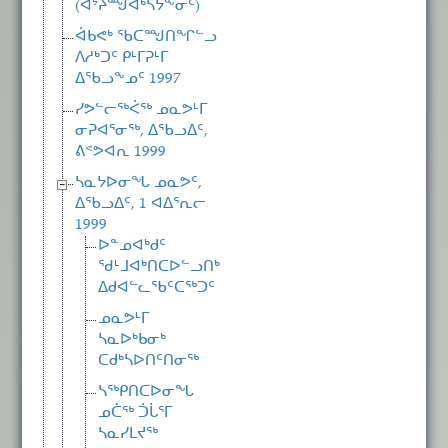
(ᐊᔾᔨᙳᐊᒃᓴᔭᖕᓂᑦ)
ᐋᑲᕙᒃ ᖃᑕᙳᑎᖏᓪᓗ
ᐱᓱᒃᑐᑦ ᑭᒻᒥᕈᒻᒥ
ᐃᖃᓗᖕᓄᑦ 1997
ᓯᕗᓪᓕᖅᐹᖅ ᓄᓇᕗᒻᒥ
ᓂᕈᐊᕐᓂᖅ, ᐃᖃᓗᐃᑦ,
ᕕᕝᕗᐊᕆ 1999
ᓴᓇᔭᐅᓂᖓ ᓄᓇᕗᑦ,
ᐃᖃᓗᐃᑦ, 1 ᐊᐃᕐᕆᓕ
1999
ᐅᓐᓄᐊᒃᑯᑦ
ᖁᒻᒧᐊᒃᑎᑕᐅᓪᓗᑎᒃ
ᐃᑯᐊᓪᓚᖃᑦᑕᖅᑐᑦ
ᓄᓇᕗᒻᒥ
ᓴᓇᐅᒃᑲᓂᒃ
ᑕᑯᒃᓴᐅᑎᑦᑎᓂᖅ
ᓴᖅᑭᑎᑕᐅᓂᖓ
ᓄᑖᖅ ᑑᒑᕐᒥ
ᓴᓇᓯᒪᔪᖅ