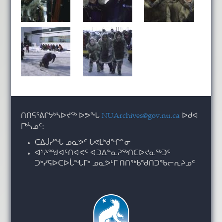
ᑎᑎᕋᕐᕕᒋᔭᒃᓴᐅᔪᖅ ᐅᕗᖓ
NUArchives@gov.nu.ca
ᐅᑯᐊ
ᒥᒃᓵᓄᑦ:
ᑕᐃᒎᓯᖓ ᓄᓇᕗᑦ ᒐᕙᒪᒃᑯᖏᓐᓂ
ᐊᔾᔨᙳᐊᑦᑎᐊᕙᑦ ᐊᑐᐃᓐᓇᕈᖅᑎᑕᐅᔪᓇᖅᑐᑦ
ᑐᒃᓯᕋᐅᑕᐅᒑᖓᒥᒃ ᓄᓇᕗᒻᒥ ᑎᑎᖅᑲᖁᑎᑐᖃᓕᕆᔨᓄᑦ