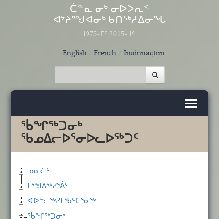
Skip to main content
ᑖᓐᓇ ᓂᒃ ᓂᐅᐳᕆᑉ
ᐊᔾᔨᙳᐊᓂᒃ ᑲᑎᖅᓱᐃᓂᖓ
1975-ᒥᑦ 2015-ᒧᑦ
English
French
Inuinnaqtun
ᖄᖏᖅᑐᓂᒃ
ᖃᓄᐃᓕᐅᕐᓂᐅᓚᐅᖅᑐᑦ
ᓄᓇᓖᑦ
ᒥᕐᖑᐃᖅᓯᕐᕖᑦ
ᐊᐅᓪᓚᖅᓯᒪᖃᑦᑕᕐᓂᖅ
ᖄᖏᖅᑐᓂᒃ