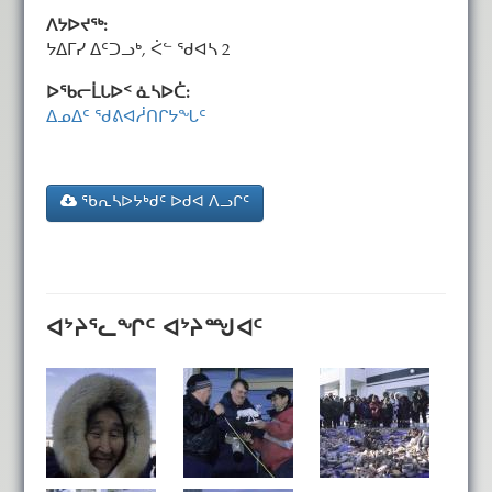
ᐱᔭᐅᔪᖅ:
ᔭᐃᒥᓯ ᐃᑦᑐᓗᒃ, ᐹᓪ ᖁᐊᓴ 2
ᐅᖃᓕᒫᒐᐅᑉ ᓈᓴᐅᑖ:
ᐃᓄᐃᑦ ᖁᕕᐊᓲᑎᒋᔭᖓᑦ
ᖃᕆᓴᐅᔭᒃᑯᑦ ᐅᑯᐊ ᐱᓗᒋᑦ
ᐊᔾᔨᕐᓚᖏᑦ ᐊᔾᔨᙳᐊᑦ