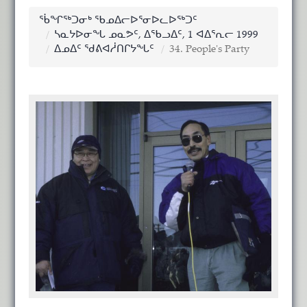
ᖄᖏᖅᑐᓂᒃ ᖃᓄᐃᓕᐅᕐᓂᐅᓚᐅᖅᑐᑦ
ᓴᓇᔭᐅᓂᖓ ᓄᓇᕗᑦ, ᐃᖃᓗᐃᑦ, 1 ᐊᐃᕐᕆᓕ 1999
ᐃᓄᐃᑦ ᖁᕕᐊᓲᑎᒋᔭᖓᑦ
34. People's Party