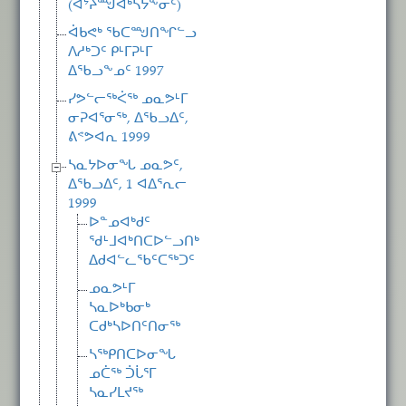
(ᐊᔾᔨᙳᐊᒃᓴᔭᖕᓂᑦ)
ᐋᑲᕙᒃ ᖃᑕᙳᑎᖏᓪᓗ
ᐱᓱᒃᑐᑦ ᑭᒻᒥᕈᒻᒥ
ᐃᖃᓗᖕᓄᑦ 1997
ᓯᕗᓪᓕᖅᐹᖅ ᓄᓇᕗᒻᒥ
ᓂᕈᐊᕐᓂᖅ, ᐃᖃᓗᐃᑦ,
ᕕᕝᕗᐊᕆ 1999
ᓴᓇᔭᐅᓂᖓ ᓄᓇᕗᑦ,
ᐃᖃᓗᐃᑦ, 1 ᐊᐃᕐᕆᓕ
1999
ᐅᓐᓄᐊᒃᑯᑦ
ᖁᒻᒧᐊᒃᑎᑕᐅᓪᓗᑎᒃ
ᐃᑯᐊᓪᓚᖃᑦᑕᖅᑐᑦ
ᓄᓇᕗᒻᒥ
ᓴᓇᐅᒃᑲᓂᒃ
ᑕᑯᒃᓴᐅᑎᑦᑎᓂᖅ
ᓴᖅᑭᑎᑕᐅᓂᖓ
ᓄᑖᖅ ᑑᒑᕐᒥ
ᓴᓇᓯᒪᔪᖅ