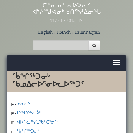
Skip to main content
ᑖᓐᓇ ᓂᒃ ᓂᐅᐳᕆᑉ
ᐊᔾᔨᙳᐊᓂᒃ ᑲᑎᖅᓱᐃᓂᖓ
1975-ᒥᑦ 2015-ᒧᑦ
English
French
Inuinnaqtun
ᖄᖏᖅᑐᓂᒃ
ᖃᓄᐃᓕᐅᕐᓂᐅᓚᐅᖅᑐᑦ
ᓄᓇᓖᑦ
ᒥᕐᖑᐃᖅᓯᕐᕖᑦ
ᐊᐅᓪᓚᖅᓯᒪᖃᑦᑕᕐᓂᖅ
ᖄᖏᖅᑐᓂᒃ