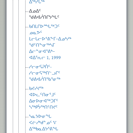
ᐃᖅᓱᒐᖅ
ᐃᓄᐃᑦ
ᖁᕕᐊᓲᑎᒋᔭᖓᑦ
ᑲᑎᒪᒋᐅᙵᖅᑐᑦ
ᓄᓇᕗᑦ
ᒪᓕᒐᓕᐅᕐᕕᖕᒥ−ᐃᓄᒃᓱᒃ
ᖁᑦᑎᖕᓂᖅᓴᒥ
ᐃᓕᓐᓂᐊᕐᕕᒃ−
ᐊᐃᕐᕆᓕ 1, 1999
ᓱᓕᓂᕋᕈᑏᑦ-
ᓱᓕᓂᕋᖅᑎᓪᓗᒋᑦ
ᖁᕕᐊᓲᑎᖃᕐᓂᖅ
ᑲᔪᓯᔪᖅ
ᐊᐅᓚᑦᑎᓂᕐᒧᑦ
ᐃᓂᐅᓂᐊᖅᑐᒥᑦ
ᓴᖅᑭᔮᖅᑎᑦᑎᔪᑦ
ᓴᓇᔭᐅᓂᖓ
ᐸᓖᓯᒃᑯᓐᓄᑦ V
ᐃᖅᑲᓇᐃᔭᕐᕕᖓ