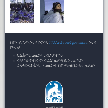
ᑎᑎᕋᕐᕕᒋᔭᒃᓴᐅᔪᖅ ᐅᕗᖓ
NUArchives@gov.nu.ca
ᐅᑯᐊ
ᒥᒃᓵᓄᑦ:
ᑕᐃᒎᓯᖓ ᓄᓇᕗᑦ ᒐᕙᒪᒃᑯᖏᓐᓂ
ᐊᔾᔨᙳᐊᑦᑎᐊᕙᑦ ᐊᑐᐃᓐᓇᕈᖅᑎᑕᐅᔪᓇᖅᑐᑦ
ᑐᒃᓯᕋᐅᑕᐅᒑᖓᒥᒃ ᓄᓇᕗᒻᒥ ᑎᑎᖅᑲᖁᑎᑐᖃᓕᕆᔨᓄᑦ
ᓄᓇᕗᒻᒥ ᒐᕙᒪᒃᑯᑦ