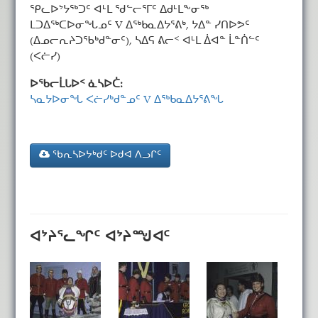
ᕿᓚᐅᔾᔭᖅᑐᑦ ᐊᒻᒪ ᖁᓪᓕᕐᒥᑦ ᐃᑯᒻᒪᖕᓂᖅ
ᒪᑐᐃᖅᑕᐅᓂᖓᓄᑦ V ᐃᖅᑲᓇᐃᔭᕐᕕᒃ, ᔭᐃᓐ ᓯᑎᐅᕗᑦ
(ᐃᓄᓕᕆᔨᑐᖃᒃᑯᓐᓂᑦ), ᓴᐃᕋ ᕕᓕᑉ ᐊᒻᒪ ᐄᐊᓐ ᒫᓐᑏᓪᑦ
(ᐸᓖᓯ)
ᐅᖃᓕᒫᒐᐅᑉ ᓈᓴᐅᑖ:
ᓴᓇᔭᐅᓂᖓ ᐸᓖᓯᒃᑯᓐᓄᑦ V ᐃᖅᑲᓇᐃᔭᕐᕕᖓ
ᖃᕆᓴᐅᔭᒃᑯᑦ ᐅᑯᐊ ᐱᓗᒋᑦ
ᐊᔾᔨᕐᓚᖏᑦ ᐊᔾᔨᙳᐊᑦ