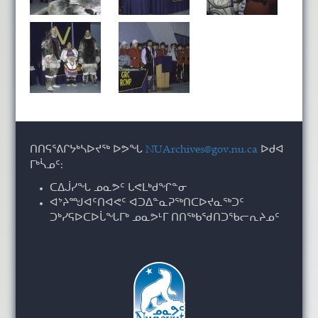
ᑎᑎᕋᕐᕕᒋᔭᒃᓴᐅᔪᖅ ᐅᕗᖓ
NUArchives@gov.nu.ca
ᐅᑯᐊ
ᒥᒃᓵᓄᑦ:
ᑕᐃᒎᓯᖓ ᓄᓇᕗᑦ ᒐᕙᒪᒃᑯᖏᓐᓂ
ᐊᔾᔨᙳᐊᑦᑎᐊᕙᑦ ᐊᑐᐃᓐᓇᕈᖅᑎᑕᐅᔪᓇᖅᑐᑦ
ᑐᒃᓯᕋᐅᑕᐅᒑᖓᒥᒃ ᓄᓇᕗᒻᒥ ᑎᑎᖅᑲᖁᑎᑐᖃᓕᕆᔨᓄᑦ