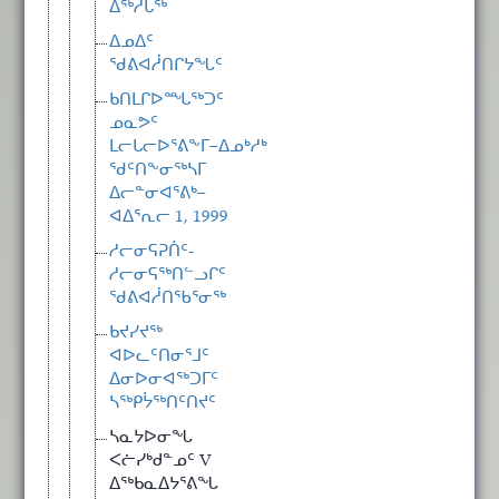
ᐃᖅᓱᒐᖅ
ᐃᓄᐃᑦ
ᖁᕕᐊᓲᑎᒋᔭᖓᑦ
ᑲᑎᒪᒋᐅᙵᖅᑐᑦ
ᓄᓇᕗᑦ
ᒪᓕᒐᓕᐅᕐᕕᖕᒥ−ᐃᓄᒃᓱᒃ
ᖁᑦᑎᖕᓂᖅᓴᒥ
ᐃᓕᓐᓂᐊᕐᕕᒃ−
ᐊᐃᕐᕆᓕ 1, 1999
ᓱᓕᓂᕋᕈᑏᑦ-
ᓱᓕᓂᕋᖅᑎᓪᓗᒋᑦ
ᖁᕕᐊᓲᑎᖃᕐᓂᖅ
ᑲᔪᓯᔪᖅ
ᐊᐅᓚᑦᑎᓂᕐᒧᑦ
ᐃᓂᐅᓂᐊᖅᑐᒥᑦ
ᓴᖅᑭᔮᖅᑎᑦᑎᔪᑦ
ᓴᓇᔭᐅᓂᖓ
ᐸᓖᓯᒃᑯᓐᓄᑦ V
ᐃᖅᑲᓇᐃᔭᕐᕕᖓ