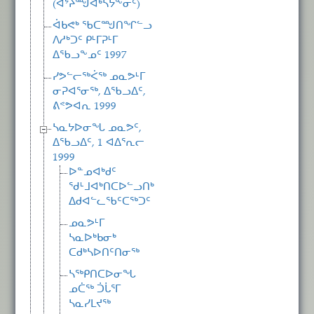
(ᐊᔾᔨᙳᐊᒃᓴᔭᖕᓂᑦ)
ᐋᑲᕙᒃ ᖃᑕᙳᑎᖏᓪᓗ
ᐱᓱᒃᑐᑦ ᑭᒻᒥᕈᒻᒥ
ᐃᖃᓗᖕᓄᑦ 1997
ᓯᕗᓪᓕᖅᐹᖅ ᓄᓇᕗᒻᒥ
ᓂᕈᐊᕐᓂᖅ, ᐃᖃᓗᐃᑦ,
ᕕᕝᕗᐊᕆ 1999
ᓴᓇᔭᐅᓂᖓ ᓄᓇᕗᑦ,
ᐃᖃᓗᐃᑦ, 1 ᐊᐃᕐᕆᓕ
1999
ᐅᓐᓄᐊᒃᑯᑦ
ᖁᒻᒧᐊᒃᑎᑕᐅᓪᓗᑎᒃ
ᐃᑯᐊᓪᓚᖃᑦᑕᖅᑐᑦ
ᓄᓇᕗᒻᒥ
ᓴᓇᐅᒃᑲᓂᒃ
ᑕᑯᒃᓴᐅᑎᑦᑎᓂᖅ
ᓴᖅᑭᑎᑕᐅᓂᖓ
ᓄᑖᖅ ᑑᒑᕐᒥ
ᓴᓇᓯᒪᔪᖅ