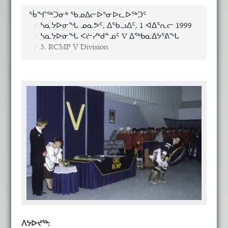
ᖄᖏᖅᑐᓂᒃ ᖃᓄᐃᓕᐅᕐᓂᐅᓚᐅᖅᑐᑦ
ᓴᓇᔭᐅᓂᖓ ᓄᓇᕗᑦ, ᐃᖃᓗᐃᑦ, 1 ᐊᐃᕐᕆᓕ 1999
ᓴᓇᔭᐅᓂᖓ ᐸᓖᓯᒃᑯᓐᓄᑦ V ᐃᖅᑲᓇᐃᔭᕐᕕᖓ
3. RCMP V Division
ᐱᔭᐅᔪᖅ: