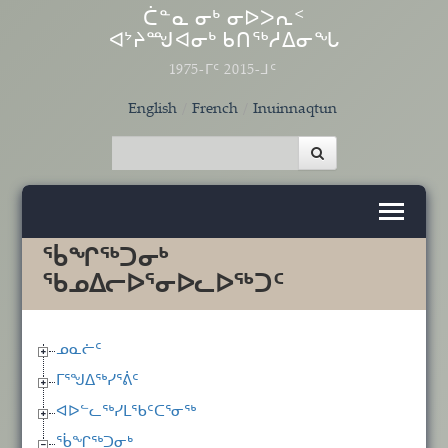
Skip to main content
ᑖᓐᓇ ᓂᒃ ᓂᐅᐳᕆᑉ
ᐊᔾᔨᙳᐊᓂᒃ ᑲᑎᖅᓱᐃᓂᖓ
1975-ᒥᑦ 2015-ᒧᑦ
English
French
Inuinnaqtun
ᖄᖏᖅᑐᓂᒃ
ᖃᓄᐃᓕᐅᕐᓂᐅᓚᐅᖅᑐᑦ
ᓄᓇᓖᑦ
ᒥᕐᖑᐃᖅᓯᕐᕖᑦ
ᐊᐅᓪᓚᖅᓯᒪᖃᑦᑕᕐᓂᖅ
ᖄᖏᖅᑐᓂᒃ