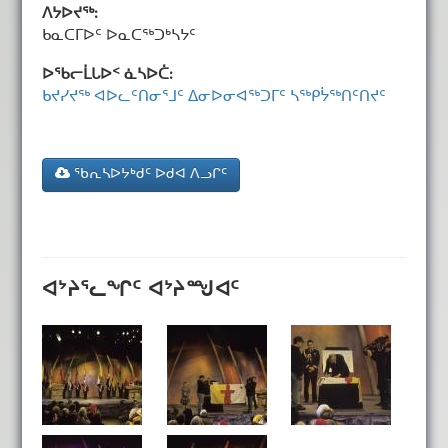
ᐱᔭᐅᔪᖅ:
ᑲᓇᑕᒥᐅᑦ ᐅᓇᑕᖅᑐᒃᓴᔭᑦ
ᐅᖃᓕᒫᒐᐅᑉ ᓈᓴᐅᑖ:
ᑲᔪᓯᔪᖅ ᐊᐅᓚᑦᑎᓂᕐᒧᑦ ᐃᓂᐅᓂᐊᖅᑐᒥᑦ ᓴᖅᑭᔮᖅᑎᑦᑎᔪᑦ
ᖃᕆᓴᐅᔭᒃᑯᑦ ᐅᑯᐊ ᐱᓗᒋᑦ
ᐊᔾᔨᕐᓚᖏᑦ ᐊᔾᔨᙳᐊᑦ