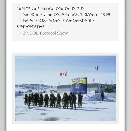
ᖄᖏᖅᑐᓂᒃ ᖃᓄᐃᓕᐅᕐᓂᐅᓚᐅᖅᑐᑦ
ᓴᓇᔭᐅᓂᖓ ᓄᓇᕗᑦ, ᐃᖃᓗᐃᑦ, 1 ᐊᐃᕐᕆᓕ 1999
ᑲᔪᓯᔪᖅ ᐊᐅᓚᑦᑎᓂᕐᒧᑦ ᐃᓂᐅᓂᐊᖅᑐᒥᑦ
ᓴᖅᑭᔮᖅᑎᑦᑎᔪᑦ
29. FOL Protocol Show