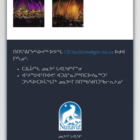
ᑎᑎᕋᕐᕕᒋᔭᒃᓴᐅᔪᖅ ᐅᕗᖓ
NUArchives@gov.nu.ca
ᐅᑯᐊ
ᒥᒃᓵᓄᑦ:
ᑕᐃᒎᓯᖓ ᓄᓇᕗᑦ ᒐᕙᒪᒃᑯᖏᓐᓂ
ᐊᔾᔨᙳᐊᑦᑎᐊᕙᑦ ᐊᑐᐃᓐᓇᕈᖅᑎᑕᐅᔪᓇᖅᑐᑦ
ᑐᒃᓯᕋᐅᑕᐅᒑᖓᒥᒃ ᓄᓇᕗᒻᒥ ᑎᑎᖅᑲᖁᑎᑐᖃᓕᕆᔨᓄᑦ
ᓄᓇᕗᒻᒥ ᒐᕙᒪᒃᑯᑦ