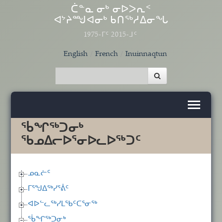
Skip to main content
ᑖᓐᓇ ᓂᒃ ᓂᐅᐳᕆᑉ
ᐊᔾᔨᙳᐊᓂᒃ ᑲᑎᖅᓱᐃᓂᖓ
1975-ᒥᑦ 2015-ᒧᑦ
English
French
Inuinnaqtun
ᖄᖏᖅᑐᓂᒃ
ᖃᓄᐃᓕᐅᕐᓂᐅᓚᐅᖅᑐᑦ
ᓄᓇᓖᑦ
ᒥᕐᖑᐃᖅᓯᕐᕖᑦ
ᐊᐅᓪᓚᖅᓯᒪᖃᑦᑕᕐᓂᖅ
ᖄᖏᖅᑐᓂᒃ