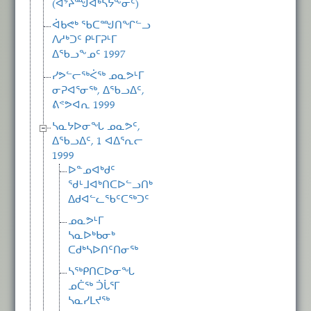
(ᐊᔾᔨᙳᐊᒃᓴᔭᖕᓂᑦ)
ᐋᑲᕙᒃ ᖃᑕᙳᑎᖏᓪᓗ
ᐱᓱᒃᑐᑦ ᑭᒻᒥᕈᒻᒥ
ᐃᖃᓗᖕᓄᑦ 1997
ᓯᕗᓪᓕᖅᐹᖅ ᓄᓇᕗᒻᒥ
ᓂᕈᐊᕐᓂᖅ, ᐃᖃᓗᐃᑦ,
ᕕᕝᕗᐊᕆ 1999
ᓴᓇᔭᐅᓂᖓ ᓄᓇᕗᑦ,
ᐃᖃᓗᐃᑦ, 1 ᐊᐃᕐᕆᓕ
1999
ᐅᓐᓄᐊᒃᑯᑦ
ᖁᒻᒧᐊᒃᑎᑕᐅᓪᓗᑎᒃ
ᐃᑯᐊᓪᓚᖃᑦᑕᖅᑐᑦ
ᓄᓇᕗᒻᒥ
ᓴᓇᐅᒃᑲᓂᒃ
ᑕᑯᒃᓴᐅᑎᑦᑎᓂᖅ
ᓴᖅᑭᑎᑕᐅᓂᖓ
ᓄᑖᖅ ᑑᒑᕐᒥ
ᓴᓇᓯᒪᔪᖅ