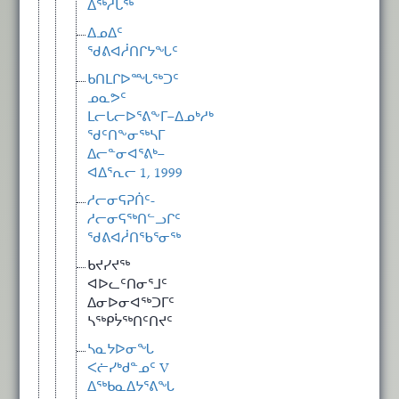
ᐃᖅᓱᒐᖅ
ᐃᓄᐃᑦ
ᖁᕕᐊᓲᑎᒋᔭᖓᑦ
ᑲᑎᒪᒋᐅᙵᖅᑐᑦ
ᓄᓇᕗᑦ
ᒪᓕᒐᓕᐅᕐᕕᖕᒥ−ᐃᓄᒃᓱᒃ
ᖁᑦᑎᖕᓂᖅᓴᒥ
ᐃᓕᓐᓂᐊᕐᕕᒃ−
ᐊᐃᕐᕆᓕ 1, 1999
ᓱᓕᓂᕋᕈᑏᑦ-
ᓱᓕᓂᕋᖅᑎᓪᓗᒋᑦ
ᖁᕕᐊᓲᑎᖃᕐᓂᖅ
ᑲᔪᓯᔪᖅ
ᐊᐅᓚᑦᑎᓂᕐᒧᑦ
ᐃᓂᐅᓂᐊᖅᑐᒥᑦ
ᓴᖅᑭᔮᖅᑎᑦᑎᔪᑦ
ᓴᓇᔭᐅᓂᖓ
ᐸᓖᓯᒃᑯᓐᓄᑦ V
ᐃᖅᑲᓇᐃᔭᕐᕕᖓ