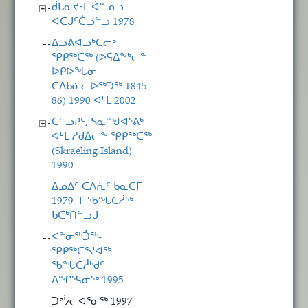
ᑰᒐᓇᔪᒻᒥ ᐋᓐᓄᓗ
ᐊᑕᒍᑦᑖᓗᓪᓗ 1978
ᐃᓗᕕᐊᓗᒃᑕᓕᒃ
ᕿᑭᖅᑕᖅ (ᕗᕋᐃᖕᒃᓕᓐ
ᐅᑭᐅᖓᓂ
ᑕᐃᑲᓃᓚᐅᖅᑐᖅ 1845-
86) 1990 ᐊᒻᒪ 2002
ᑕᓪᓗᕈᑦ, ᓴᓇᙳᐊᕐᕕᒃ
ᐊᒻᒪ ᓱᑯᐃᓕᖕ ᕿᑭᖅᑕᖅ
(Skraeling Island)
1990
ᐃᓄᐃᑦ ᑕᐱᕇᑦ ᑲᓇᑕᒥ
1979−ᒥ ᖃᖓᑕᓲᖅ
ᑲᑕᒃᑎᓪᓗᒍ
ᐸᓐᓂᖅᑑᖅ-
ᕿᑭᖅᑕᕐᔪᐊᖅ
ᖃᖓᑕᓲᒃᑯᑦ
ᐃᖏᕐᕋᓂᖅ 1995
ᑐᔾᔮᓕᐊᕐᓂᖅ 1997