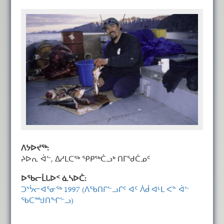
ᐱᔭᐅᔪᖅ:
ᔨᐅᕆ ᐋᓪ, ᐃᓱᒪᑕᖅ ᕿᑭᖅᑖᓗᒃ ᑎᒥᖁᑖᓄᑦ
ᐅᖃᓕᒫᒐᐅᑉ ᓈᓴᐅᑖ:
ᑐᔾᔮᓕᐊᕐᓂᖅ 1997 (ᐱᖃᑎᒋᓪᓗᒋᑦ ᐊᑦ ᐲᑰ ᐊᒻᒪ ᐸᓐ ᐋᓪ
ᖃᑕᙳᑎᖏᓪᓗ)