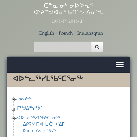
Skip to main content
ᑖᓐᓇ ᓂᒃ ᓂᐅᐳᕆᑉ
ᐊᔾᔨᙳᐊᓂᒃ ᑲᑎᖅᓱᐃᓂᖓ
1975-ᒥᑦ 2015-ᒧᑦ
English
French
Inuinnaqtun
ᐊᐅᓪᓚᖅᓯᒪᖃᑦᑕᕐᓂᖅ
ᓄᓇᓖᑦ
ᒥᕐᖑᐃᖅᓯᕐᕖᑦ
ᐊᐅᓪᓚᖅᓯᒪᖃᑦᑕᕐᓂᖅ
ᐃᑭᕋᓴᒻᒥ ᐊᒻᒪ ᑖᒻ ᐸᐃᒥ
ᐆᓂ ᓚᐃᔪᓗ 1977