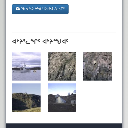
ᖃᕆᓴᐅᔭᒃᑯᑦ ᐅᑯᐊ ᐱᓗᒋᑦ
ᐊᔾᔨᕐᓚᖏᑦ ᐊᔾᔨᙳᐊᑦ