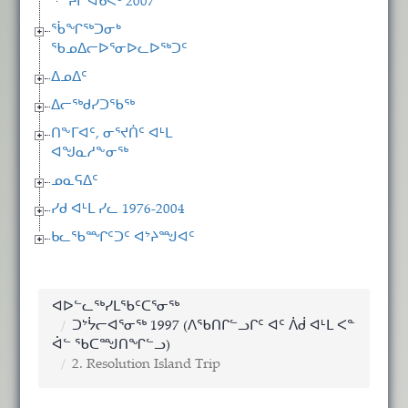
ᔨᒥ ᐋᑲᕚᒃ 2007
ᖄᖏᖅᑐᓂᒃ
ᖃᓄᐃᓕᐅᕐᓂᐅᓚᐅᖅᑐᑦ
ᐃᓄᐃᑦ
ᐃᓕᖅᑯᓯᑐᖃᖅ
ᑎᖕᒥᐊᑦ, ᓂᕐᔪᑏᑦ ᐊᒻᒪ
ᐊᖑᓇᓱᖕᓂᖅ
ᓄᓇᕋᐃᑦ
ᓯᑯ ᐊᒻᒪ ᓯᓚ 1976-2004
ᑲᓚᖃᙱᑦᑐᑦ ᐊᔾᔨᙳᐊᑦ
ᐊᐅᓪᓚᖅᓯᒪᖃᑦᑕᕐᓂᖅ
ᑐᔾᔮᓕᐊᕐᓂᖅ 1997 (ᐱᖃᑎᒋᓪᓗᒋᑦ ᐊᑦ ᐲᑰ ᐊᒻᒪ ᐸᓐ
ᐋᓪ ᖃᑕᙳᑎᖏᓪᓗ)
2. Resolution Island Trip