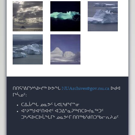
ᑎᑎᕋᕐᕕᒋᔭᒃᓴᐅᔪᖅ ᐅᕗᖓ
NUArchives@gov.nu.ca
ᐅᑯᐊ
ᒥᒃᓵᓄᑦ:
ᑕᐃᒎᓯᖓ ᓄᓇᕗᑦ ᒐᕙᒪᒃᑯᖏᓐᓂ
ᐊᔾᔨᙳᐊᑦᑎᐊᕙᑦ ᐊᑐᐃᓐᓇᕈᖅᑎᑕᐅᔪᓇᖅᑐᑦ
ᑐᒃᓯᕋᐅᑕᐅᒑᖓᒥᒃ ᓄᓇᕗᒻᒥ ᑎᑎᖅᑲᖁᑎᑐᖃᓕᕆᔨᓄᑦ