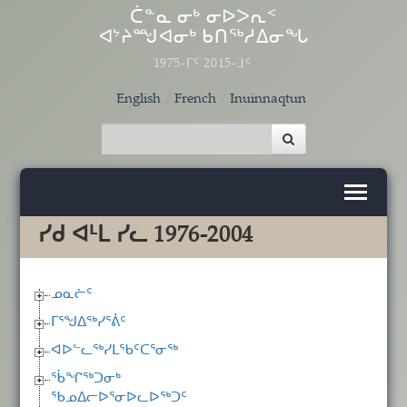
Skip to main content
ᑖᓐᓇ ᓂᒃ ᓂᐅᐳᕆᑉ
ᐊᔾᔨᙳᐊᓂᒃ ᑲᑎᖅᓱᐃᓂᖓ
1975-ᒥᑦ 2015-ᒧᑦ
English
French
Inuinnaqtun
ᓯᑯ ᐊᒻᒪ ᓯᓚ 1976-2004
ᓄᓇᓖᑦ
ᒥᕐᖑᐃᖅᓯᕐᕖᑦ
ᐊᐅᓪᓚᖅᓯᒪᖃᑦᑕᕐᓂᖅ
ᖄᖏᖅᑐᓂᒃ
ᖃᓄᐃᓕᐅᕐᓂᐅᓚᐅᖅᑐᑦ