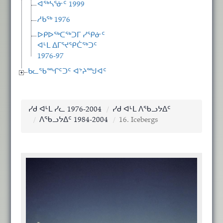
ᐊᖅᓴᕐᓃᑦ 1999
ᓱᑲᖅ 1976
ᐅᑭᐅᖅᑕᖅᑐᒥ ᓯᕿᓃᑦ
ᐊᒻᒪ ᐃᒥᕐᔪᕿᑖᖅᑐᑦ
1976-97
ᑲᓚᖃᙱᑦᑐᑦ ᐊᔾᔨᙳᐊᑦ
ᓯᑯ ᐊᒻᒪ ᓯᓚ 1976-2004
ᓯᑯ ᐊᒻᒪ ᐱᖃᓗᔭᐃᑦ
ᐱᖃᓗᔭᐃᑦ 1984-2004
16. Icebergs