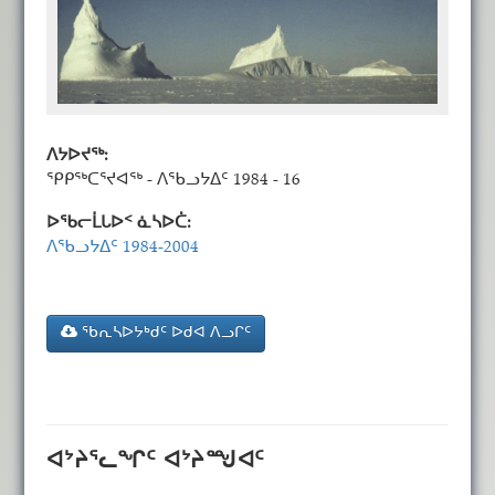
ᐱᔭᐅᔪᖅ:
ᕿᑭᖅᑕᕐᔪᐊᖅ - ᐱᖃᓗᔭᐃᑦ 1984 - 16
ᐅᖃᓕᒫᒐᐅᑉ ᓈᓴᐅᑖ:
ᐱᖃᓗᔭᐃᑦ 1984-2004
ᖃᕆᓴᐅᔭᒃᑯᑦ ᐅᑯᐊ ᐱᓗᒋᑦ
ᐊᔾᔨᕐᓚᖏᑦ ᐊᔾᔨᙳᐊᑦ