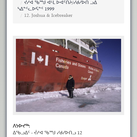
ᔫᓱᐊ ᖃᙳ ᐊᒻᒪ ᐅᐊᑦᑎᔨ/ᓯᑯᓯᐅᑎ ᓗᐃ
ᓴᐃᓐᑦᓚᐅᕋᓐᑦ 1999
12. Joshua & Icebreaker
ᐱᔭᐅᔪᖅ:
ᐃᖃᓗᐃᑦ - ᔫᓱᐊ ᖃᙳ ᓯᑯᓯᐅᑎᓗ 12