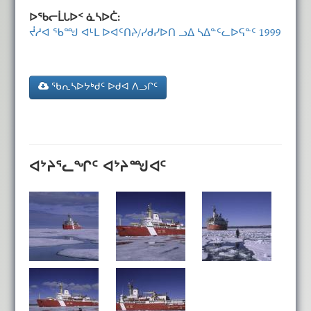
ᐅᖃᓕᒫᒐᐅᑉ ᓈᓴᐅᑖ:
ᔫᓱᐊ ᖃᙳ ᐊᒻᒪ ᐅᐊᑦᑎᔨ/ᓯᑯᓯᐅᑎ ᓗᐃ ᓴᐃᓐᑦᓚᐅᕋᓐᑦ 1999
ᖃᕆᓴᐅᔭᒃᑯᑦ ᐅᑯᐊ ᐱᓗᒋᑦ
ᐊᔾᔨᕐᓚᖏᑦ ᐊᔾᔨᙳᐊᑦ