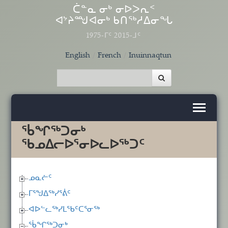
Skip to main content
ᑖᓐᓇ ᓂᒃ ᓂᐅᐳᕆᑉ
ᐊᔾᔨᙳᐊᓂᒃ ᑲᑎᖅᓱᐃᓂᖓ
1975-ᒥᑦ 2015-ᒧᑦ
English
French
Inuinnaqtun
ᖄᖏᖅᑐᓂᒃ
ᖃᓄᐃᓕᐅᕐᓂᐅᓚᐅᖅᑐᑦ
ᓄᓇᓖᑦ
ᒥᕐᖑᐃᖅᓯᕐᕖᑦ
ᐊᐅᓪᓚᖅᓯᒪᖃᑦᑕᕐᓂᖅ
ᖄᖏᖅᑐᓂᒃ