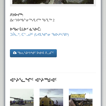
ᐱᔭᐅᔪᖅ:
ᐃᓕᔭᐅᒃᑲᓐᓂᖅᓯᒪᔪᖅ ᖃᕐᒪᖅ 2
ᐅᖃᓕᒫᒐᐅᑉ ᓈᓴᐅᑖ:
ᑐᕉᓚᕝ, ᑕᓪᓗᕈᑦ (ᒐᕙᒪᒃᑯᓐᓂ ᖃᐅᔨᓴᕐᕕᒃ)
ᖃᕆᓴᐅᔭᒃᑯᑦ ᐅᑯᐊ ᐱᓗᒋᑦ
ᐊᔾᔨᕐᓚᖏᑦ ᐊᔾᔨᙳᐊᑦ