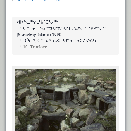
ᑲᓚᖃᙱᑦᑐᑦ ᐊᔾᔨᙳᐊᑦ
ᐊᐅᓪᓚᖅᓯᒪᖃᑦᑕᕐᓂᖅ
ᑕᓪᓗᕈᑦ, ᓴᓇᙳᐊᕐᕕᒃ ᐊᒻᒪ ᓱᑯᐃᓕᖕ ᕿᑭᖅᑕᖅ
(Skraeling Island) 1990
ᑐᕉᓚᕝ, ᑕᓪᓗᕈᑦ (ᒐᕙᒪᒃᑯᓐᓂ ᖃᐅᔨᓴᕐᕕᒃ)
10. Truelove