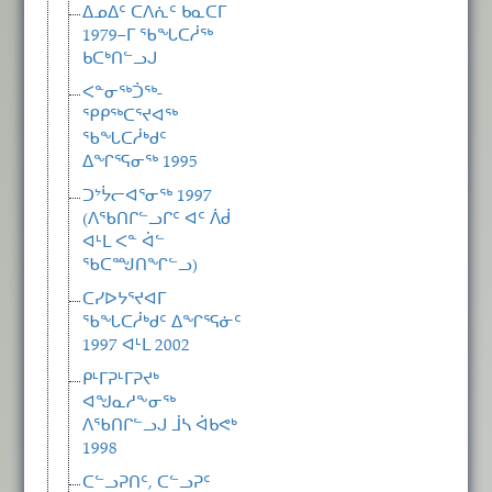
ᐃᓄᐃᑦ ᑕᐱᕇᑦ ᑲᓇᑕᒥ
1979−ᒥ ᖃᖓᑕᓲᖅ
ᑲᑕᒃᑎᓪᓗᒍ
ᐸᓐᓂᖅᑑᖅ-
ᕿᑭᖅᑕᕐᔪᐊᖅ
ᖃᖓᑕᓲᒃᑯᑦ
ᐃᖏᕐᕋᓂᖅ 1995
ᑐᔾᔮᓕᐊᕐᓂᖅ 1997
(ᐱᖃᑎᒋᓪᓗᒋᑦ ᐊᑦ ᐲᑰ
ᐊᒻᒪ ᐸᓐ ᐋᓪ
ᖃᑕᙳᑎᖏᓪᓗ)
ᑕᓯᐅᔭᕐᔪᐊᒥ
ᖃᖓᑕᓲᒃᑯᑦ ᐃᖏᕐᕋᓃᑦ
1997 ᐊᒻᒪ 2002
ᑭᒻᒥᕈᒻᒥᕈᔪᒃ
ᐊᖑᓇᓱᖕᓂᖅ
ᐱᖃᑎᒋᓪᓗᒍ ᒨᓴ ᐋᑲᕙᒃ
1998
ᑕᓪᓗᕈᑎᑦ, ᑕᓪᓗᕈᑦ