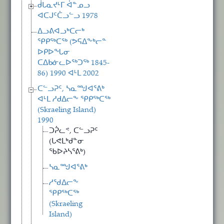
ᑰᒐᓇᔪᒻᒥ ᐋᓐᓄᓗ
ᐊᑕᒍᑦᑖᓗᓪᓗ 1978
ᐃᓗᕕᐊᓗᒃᑕᓕᒃ
ᕿᑭᖅᑕᖅ (ᕗᕋᐃᖕᒃᓕᓐ
ᐅᑭᐅᖓᓂ
ᑕᐃᑲᓃᓚᐅᖅᑐᖅ 1845-
86) 1990 ᐊᒻᒪ 2002
ᑕᓪᓗᕈᑦ, ᓴᓇᙳᐊᕐᕕᒃ
ᐊᒻᒪ ᓱᑯᐃᓕᖕ ᕿᑭᖅᑕᖅ
(Skraeling Island)
1990
ᑐᕉᓚᕝ, ᑕᓪᓗᕈᑦ
(ᒐᕙᒪᒃᑯᓐᓂ
ᖃᐅᔨᓴᕐᕕᒃ)
ᓴᓇᙳᐊᕐᕕᒃ
ᓱᖁᐃᓕᖕ
ᕿᑭᖅᑕᖅ
(Skraeling
Island)