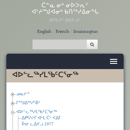
Skip to main content
ᑖᓐᓇ ᓂᒃ ᓂᐅᐳᕆᑉ
ᐊᔾᔨᙳᐊᓂᒃ ᑲᑎᖅᓱᐃᓂᖓ
1975-ᒥᑦ 2015-ᒧᑦ
English
French
Inuinnaqtun
ᐊᐅᓪᓚᖅᓯᒪᖃᑦᑕᕐᓂᖅ
ᓄᓇᓖᑦ
ᒥᕐᖑᐃᖅᓯᕐᕖᑦ
ᐊᐅᓪᓚᖅᓯᒪᖃᑦᑕᕐᓂᖅ
ᐃᑭᕋᓴᒻᒥ ᐊᒻᒪ ᑖᒻ ᐸᐃᒥ
ᐆᓂ ᓚᐃᔪᓗ 1977