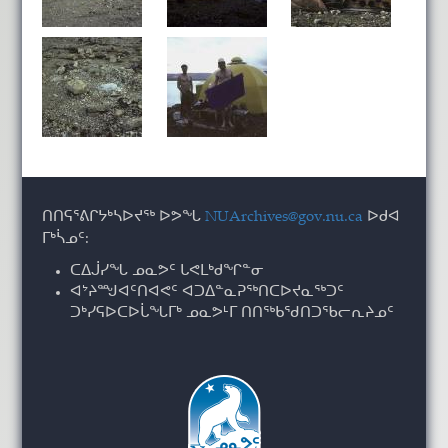
ᑎᑎᕋᕐᕕᒋᔭᒃᓴᐅᔪᖅ ᐅᕗᖓ
NUArchives@gov.nu.ca
ᐅᑯᐊ
ᒥᒃᓵᓄᑦ:
ᑕᐃᒎᓯᖓ ᓄᓇᕗᑦ ᒐᕙᒪᒃᑯᖏᓐᓂ
ᐊᔾᔨᙳᐊᑦᑎᐊᕙᑦ ᐊᑐᐃᓐᓇᕈᖅᑎᑕᐅᔪᓇᖅᑐᑦ
ᑐᒃᓯᕋᐅᑕᐅᒑᖓᒥᒃ ᓄᓇᕗᒻᒥ ᑎᑎᖅᑲᖁᑎᑐᖃᓕᕆᔨᓄᑦ