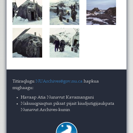
Titiraqlugu
NUArchives@gov.nu.ca
hapkua
mighaagu:
Havaap Atia Nunavut Kavamangani
Nakuuqpiaqtun piksat pijait kiudjutigijaukpata
Nunavut Archives-kunin