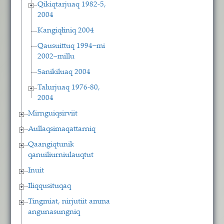
Qikiqtarjuaq 1982-5,
2004
Kangiqłiniq 2004
Qausuittuq 1994−mi
2002−millu
Sanikiluaq 2004
Talurjuaq 1976-80,
2004
Mirnguiqsirviit
Aullaqsimaqattarniq
Qaangiqtunik
qanuiliurniulauqtut
Inuit
Iliqqusituqaq
Tingmiat, nirjutiit amma
angunasungniq