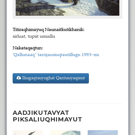
Titiraqhimayuq Naunaitkutikhanik:
sirluat, tupiit umiallu
Nakataqaqtun:
'Qallunaaq" tarrijausiuqtautillugu 1993−mi
Iliugaqtauyughat Qaritauyaqmut
AADJIKUTAVYAT
PIKSALIUQHIMAYUT