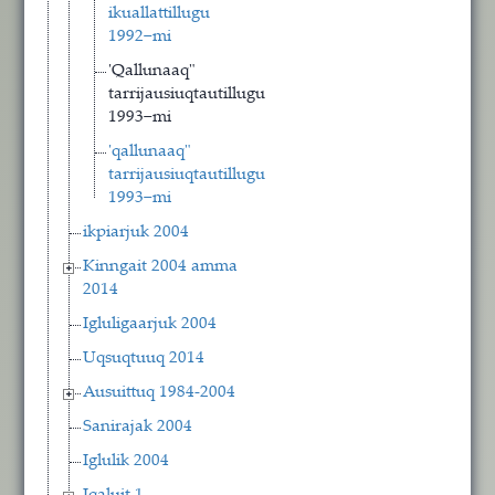
ikuallattillugu
1992−mi
'Qallunaaq"
tarrijausiuqtautillugu
1993−mi
'qallunaaq"
tarrijausiuqtautillugu
1993−mi
ikpiarjuk 2004
Kinngait 2004 amma
2014
Igluligaarjuk 2004
Uqsuqtuuq 2014
Ausuittuq 1984-2004
Sanirajak 2004
Iglulik 2004