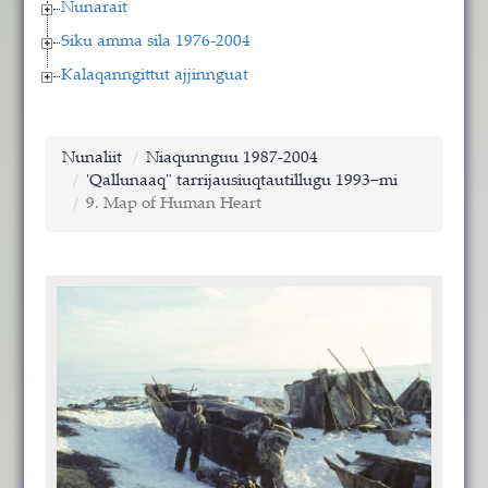
Nunarait
Siku amma sila 1976-2004
Kalaqanngittut ajjinnguat
Nunaliit
Niaqunnguu 1987-2004
'Qallunaaq" tarrijausiuqtautillugu 1993−mi
9. Map of Human Heart