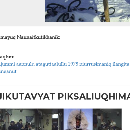
himayuq Naunaitkutikhanik:
aqtun:
ummi aannulu ataguttaalullu 1978 niurrusimaniq ilangita
inganut
IKUTAVYAT PIKSALIUQHIM