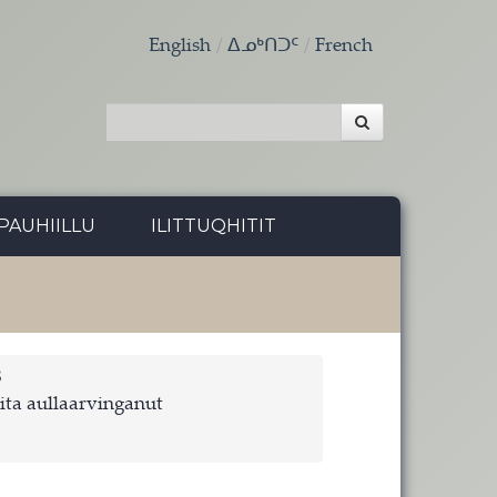
English
ᐃᓄᒃᑎᑐᑦ
French
PAUHIILLU
ILITTUQHITIT
8
ita aullaarvinganut