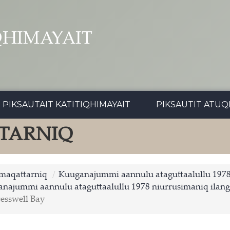
QHIMAYAIT
PIKSAUTAIT KATITIQHIMAYAIT
PIKSAUTIT ATUQ
TARNIQ
imaqattarniq
Kuuganajummi aannulu ataguttaalullu 197
najummi aannulu ataguttaalullu 1978 niurrusimaniq ilang
resswell Bay