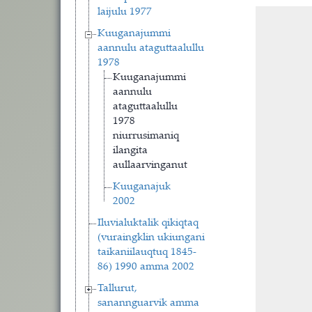
laijulu 1977
Kuuganajummi
aannulu ataguttaalullu
1978
Kuuganajummi
aannulu
ataguttaalullu
1978
niurrusimaniq
ilangita
aullaarvinganut
Kuuganajuk
2002
Iluvialuktalik qikiqtaq
(vuraingklin ukiungani
taikaniilauqtuq 1845-
86) 1990 amma 2002
Tallurut,
sanannguarvik amma