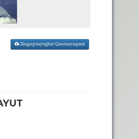
Iliugaqtauyughat Qaritauyaqmut
AYUT