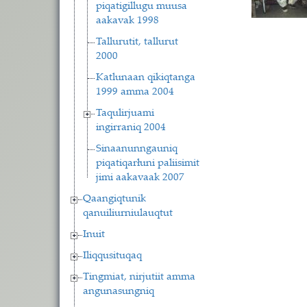
piqatigillugu muusa
aakavak 1998
Tallurutit, tallurut
2000
Katlunaan qikiqtanga
1999 amma 2004
Taqulirjuami
ingirraniq 2004
Sinaanunngauniq
piqatiqarłuni paliisimit
jimi aakavaak 2007
Qaangiqtunik
qanuiliurniulauqtut
Inuit
Iliqqusituqaq
Tingmiat, nirjutiit amma
angunasungniq