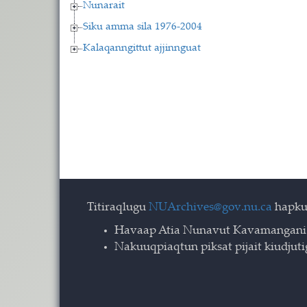
Nunarait
Siku amma sila 1976-2004
Kalaqanngittut ajjinnguat
Titiraqlugu
NUArchives@gov.nu.ca
hapku
Havaap Atia Nunavut Kavamangani
Nakuuqpiaqtun piksat pijait kiudjut