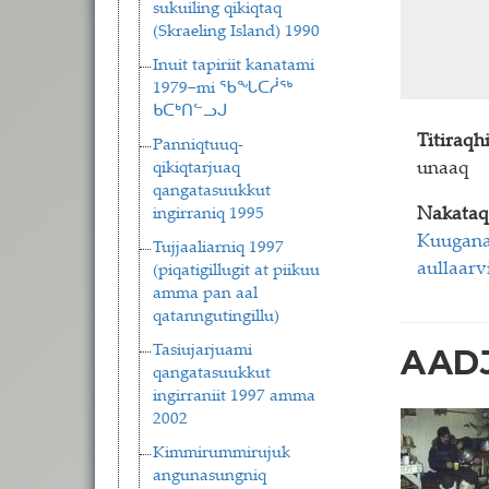
sukuiling qikiqtaq
(Skraeling Island) 1990
Inuit tapiriit kanatami
1979−mi ᖃᖓᑕᓲᖅ
ᑲᑕᒃᑎᓪᓗᒍ
Titiraq
Panniqtuuq-
qikiqtarjuaq
unaaq
qangatasuukkut
ingirraniq 1995
Nakataq
Kuuganaj
Tujjaaliarniq 1997
aullaarv
(piqatigillugit at piikuu
amma pan aal
qatanngutingillu)
Tasiujarjuami
AADJ
qangatasuukkut
ingirraniit 1997 amma
2002
Kimmirummirujuk
angunasungniq