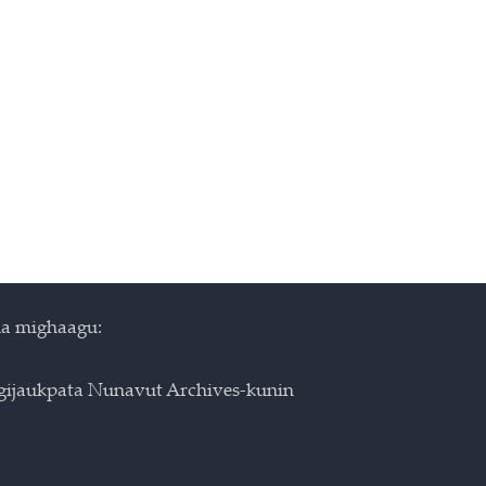
a mighaagu:
igijaukpata Nunavut Archives-kunin