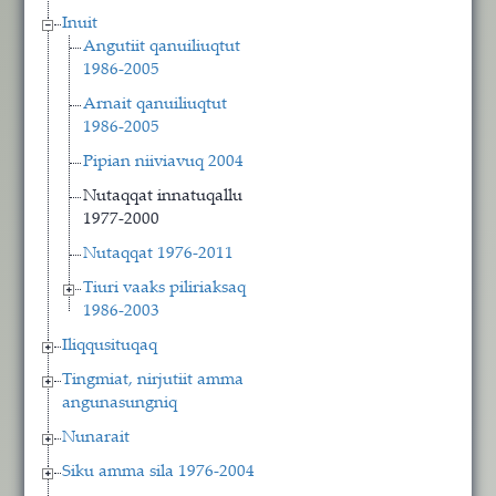
Inuit
Angutiit qanuiliuqtut
1986-2005
Arnait qanuiliuqtut
1986-2005
Pipian niiviavuq 2004
Nutaqqat innatuqallu
1977-2000
Nutaqqat 1976-2011
Tiuri vaaks piliriaksaq
1986-2003
Iliqqusituqaq
Tingmiat, nirjutiit amma
angunasungniq
Nunarait
Siku amma sila 1976-2004