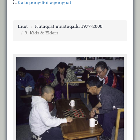
Kalaqanngittut ajjinnguat
Inuit
Nutaqqat innatuqallu 1977-2000
9. Kids & Elders