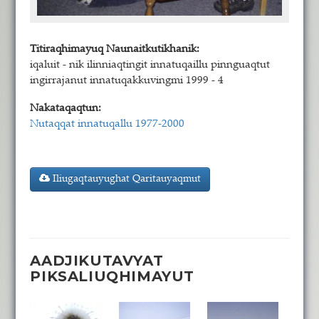
Titiraqhimayuq Naunaitkutikhanik:
iqaluit - nik ilinniaqtingit innatuqaillu pinnguaqtut
ingirrajanut innatuqakkuvingmi 1999 - 4
Nakataqaqtun:
Nutaqqat innatuqallu 1977-2000
Iliugaqtauyughat Qaritauyaqmut
AADJIKUTAVYAT
PIKSALIUQHIMAYUT