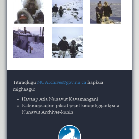
Titiraqlugu
NUArchives@gov.nu.ca
hapkua
mighaagu:
Havaap Atia Nunavut Kavamangani
Nakuuqpiaqtun piksat pijait kiudjutigijaukpata
Nunavut Archives-kunin