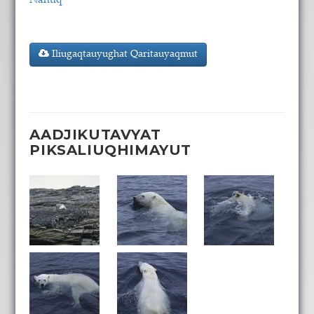
Nanuq
Iliugaqtauyughat Qaritauyaqmut
AADJIKUTAVYAT
PIKSALIUQHIMAYUT