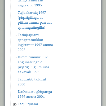
qangatasuukkut
ingirraniq 1995
Tujjaaliarniq 1997
(piqatigillugit at
piikuu amma pan aal
qatanngutingillu)
Tasiujarjuami
qangatasuukkut
ingirraniit 1997 amma
2002
Kimmirummirujuk
angunasungniq
piqatigillugu muusa
aakavak 1998
Tallurutit, tallurut
2000
Katlunaan qikiqtanga
1999 amma 2004
Taqulirjuami