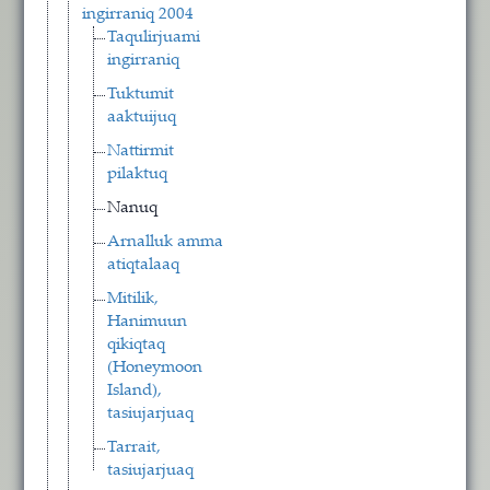
ingirraniq 2004
Taqulirjuami
ingirraniq
Tuktumit
aaktuijuq
Nattirmit
pilaktuq
Nanuq
Arnalluk amma
atiqtalaaq
Mitilik,
Hanimuun
qikiqtaq
(Honeymoon
Island),
tasiujarjuaq
Tarrait,
tasiujarjuaq