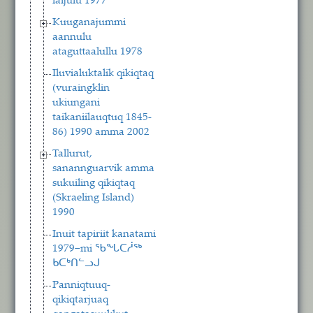
laijulu 1977
Kuuganajummi
aannulu
ataguttaalullu 1978
Iluvialuktalik qikiqtaq
(vuraingklin
ukiungani
taikaniilauqtuq 1845-
86) 1990 amma 2002
Tallurut,
sanannguarvik amma
sukuiling qikiqtaq
(Skraeling Island)
1990
Inuit tapiriit kanatami
1979−mi ᖃᖓᑕᓲᖅ
ᑲᑕᒃᑎᓪᓗᒍ
Panniqtuuq-
qikiqtarjuaq