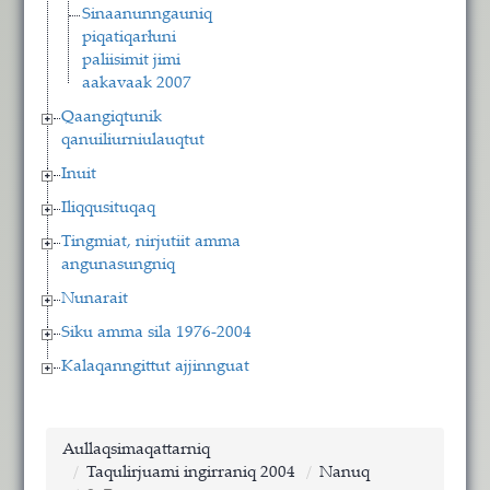
Sinaanunngauniq
piqatiqarłuni
paliisimit jimi
aakavaak 2007
Qaangiqtunik
qanuiliurniulauqtut
Inuit
Iliqqusituqaq
Tingmiat, nirjutiit amma
angunasungniq
Nunarait
Siku amma sila 1976-2004
Kalaqanngittut ajjinnguat
Aullaqsimaqattarniq
Taqulirjuami ingirraniq 2004
Nanuq