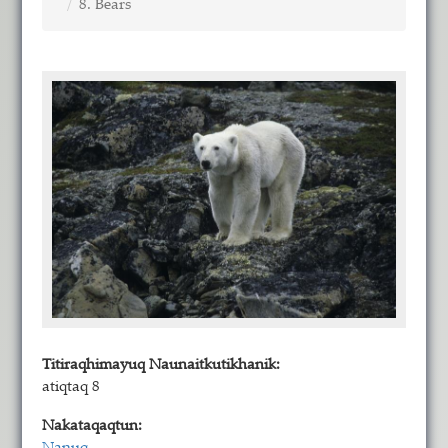
8. Bears
Titiraqhimayuq Naunaitkutikhanik:
atiqtaq 8
Nakataqaqtun: