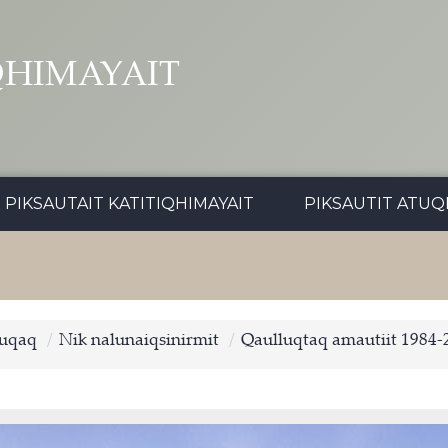
QHIMAYAIT
PIKSAUTAIT KATITIQHIMAYAIT
PIKSAUTIT ATUQ
tuqaq
Nik nalunaiqsinirmit
Qaulluqtaq amautiit 1984-