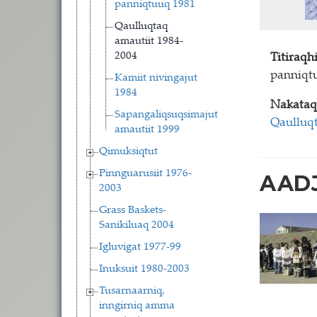
panniqtuuq 1981
Qaulluqtaq
amautiit 1984-
2004
Titiraq
panniqtu
Kamiit nivingajut
1984
Nakataq
Sapangaliqsuqsimajut
Qaulluqt
amautiit 1999
Qimuksiqtut
Pinnguarusiit 1976-
AADJ
2003
Grass Baskets-
Sanikiluaq 2004
Igluvigat 1977-99
Inuksuit 1980-2003
Tusarnaarniq,
inngirniq amma