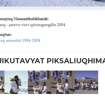
himayuq Naunaitkutikhanik:
uq - janivu viivi qiturngangillu 2004
aqtun:
aq amautiit 1984-2004
IKUTAVYAT PIKSALIUQHIM