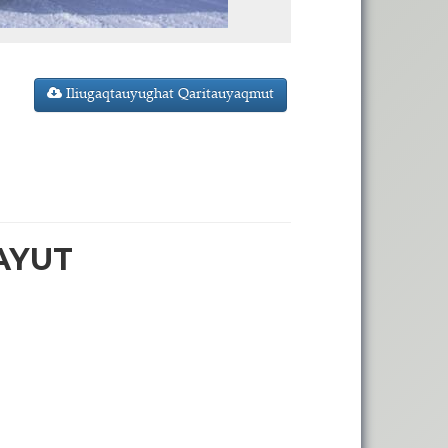
Iliugaqtauyughat Qaritauyaqmut
AYUT