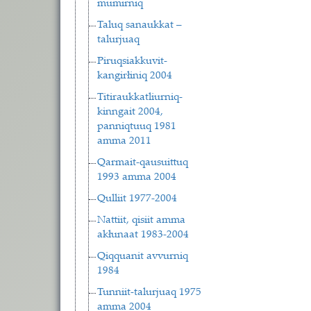
mumirniq
Taluq sanaukkat –
talurjuaq
Piruqsiakkuvit-
kangirłiniq 2004
Titiraukkatliurniq-
kinngait 2004,
panniqtuuq 1981
amma 2011
Qarmait-qausuittuq
1993 amma 2004
Qulliit 1977-2004
Nattiit, qisiit amma
akłunaat 1983-2004
Qiqquanit avvurniq
1984
Tunniit-talurjuaq 1975
amma 2004