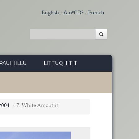
English
ᐃᓄᒃᑎᑐᑦ
French
PAUHIILLU
ILITTUQHITIT
2004
7. White Amoutiit