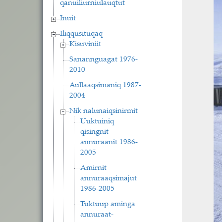
qanuiliurniulauqtut
Inuit
Iliqqusituqaq
Kisuviniit
Sanannguagat 1976-
2010
Aullaaqsimaniq 1987-
2004
Nik nalunaiqsinirmit
Uuktuiniq
qisingnit
annuraanit 1986-
2005
Amirnit
annuraaqsimajut
1986-2005
Tuktuup aminga
annuraat-