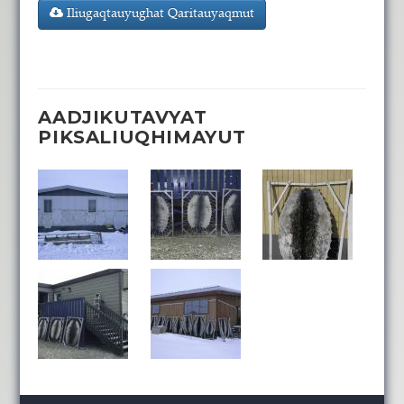
Iliugaqtauyughat Qaritauyaqmut
AADJIKUTAVYAT
PIKSALIUQHIMAYUT