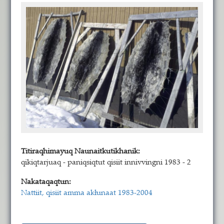
Titiraqhimayuq Naunaitkutikhanik:
qikiqtarjuaq - paniqsiqtut qisiit innivvingni 1983 - 2
Nakataqaqtun:
Nattiit, qisiit amma akłunaat 1983-2004