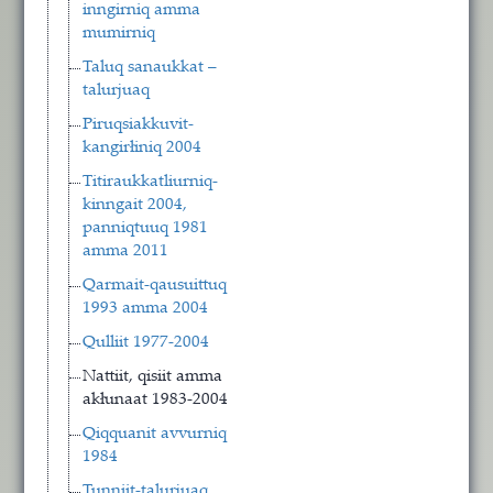
inngirniq amma
mumirniq
Taluq sanaukkat –
talurjuaq
Piruqsiakkuvit-
kangirłiniq 2004
Titiraukkatliurniq-
kinngait 2004,
panniqtuuq 1981
amma 2011
Qarmait-qausuittuq
1993 amma 2004
Qulliit 1977-2004
Nattiit, qisiit amma
akłunaat 1983-2004
Qiqquanit avvurniq
1984
Tunniit-talurjuaq