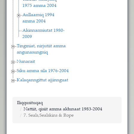
1975 amma 2004
Aullaarniq 1994
amma 2004
Akinnarmiutat 1980-
2009
Tingmiat, nirjutiit amma
angunasungniq
Nunarait
Siku amma sila 1976-2004
Kalaqanngittut ajjinnguat
Iliqqusituqaq
Nattiit, qisiit amma akłunaat 1983-2004
7. Seals,Sealskins & Rope