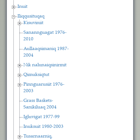
Inuit
Iliqqusituqaq
Kisuviniit
Sanannguagat 1976-
2010
Aullaaqsimaniq 1987-
2004
Nik nalunaiqsinirmit
Qimuksiqtut
Pinnguarusiit 1976-
2003
Grass Baskets-
Sanikiluaq 2004
Igluvigat 1977-99
Inuksuit 1980-2003
Tusarnaarniq,