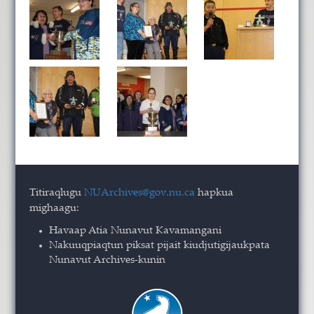
Titiraqlugu
NUArchives@gov.nu.ca
hapkua
mighaagu:
Havaap Atia Nunavut Kavamangani
Nakuuqpiaqtun piksat pijait kiudjutigijaukpata
Nunavut Archives-kunin