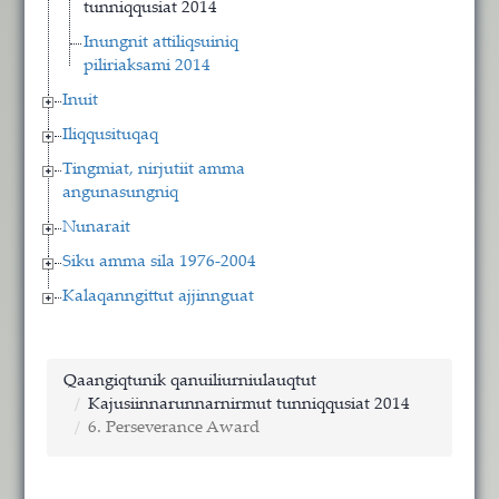
tunniqqusiat 2014
Inungnit attiliqsuiniq
piliriaksami 2014
Inuit
Iliqqusituqaq
Tingmiat, nirjutiit amma
angunasungniq
Nunarait
Siku amma sila 1976-2004
Kalaqanngittut ajjinnguat
Qaangiqtunik qanuiliurniulauqtut
Kajusiinnarunnarnirmut tunniqqusiat 2014
6. Perseverance Award