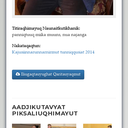
Titiraqhimayuq Naunaitkutikhanik:
panniqtuuq miika muuns, nua najanga
Nakataqaqtun:
Kajusiinnarunnarnirmut tunniqqusiat 2014
Iliugaqtauyughat Qaritauyaqmut
AADJIKUTAVYAT
PIKSALIUQHIMAYUT