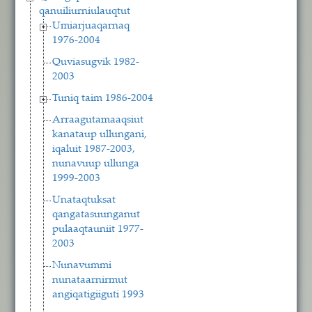
qanuiliurniulauqtut
Umiarjuaqarnaq
1976-2004
Quviasugvik 1982-
2003
Tuniq taim 1986-2004
Arraagutamaaqsiut
kanataup ullungani,
iqaluit 1987-2003,
nunavuup ullunga
1999-2003
Unataqtuksat
qangatasuunganut
pulaaqtauniit 1977-
2003
Nunavummi
nunataarnirmut
angiqatigiiguti 1993