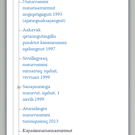
Nunavummi
nunataarnirmut
angiqatigiiguti 1993
(ajjinnguaksajangnit)
Aakavak
qatanngutingillu
pisuktut kimmirummi
iqalungnut 1997
Sivulliqpaaq
nunavummi
niruarniq, iqaluit,
vivvuari 1999
Sanajauninga
nunavut, iqaluit, 1
airrili 1999
Aturialingni
nunavuummi
tunniqsainiq 2013
Kajusiinnarunnarnirmut