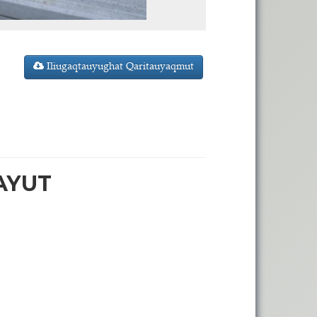
Iliugaqtauyughat Qaritauyaqmut
AYUT