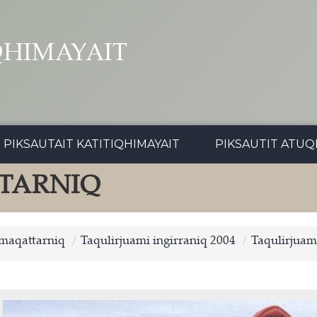
QHIMAYAIT
PIKSAUTAIT KATITIQHIMAYAIT
PIKSAUTIT ATUQ
TARNIQ
imaqattarniq
Taqulirjuami ingirraniq 2004
Taqulirjuam