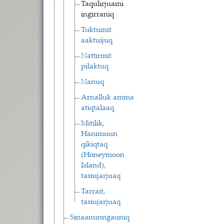
Taqulirjuami
ingirraniq
Tuktumit
aaktuijuq
Nattirmit
pilaktuq
Nanuq
Arnalluk amma
atiqtalaaq
Mitilik,
Hanimuun
qikiqtaq
(Honeymoon
Island),
tasiujarjuaq
Tarrait,
tasiujarjuaq
Sinaanunngauniq