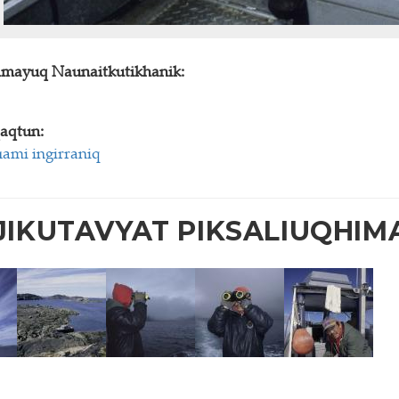
himayuq Naunaitkutikhanik:
aqtun:
uami ingirraniq
IKUTAVYAT PIKSALIUQHIM