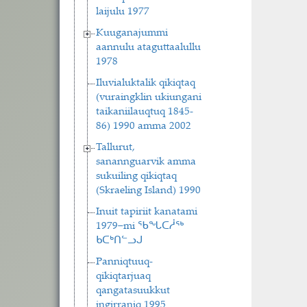
laijulu 1977
Kuuganajummi
aannulu ataguttaalullu
1978
Iluvialuktalik qikiqtaq
(vuraingklin ukiungani
taikaniilauqtuq 1845-
86) 1990 amma 2002
Tallurut,
sanannguarvik amma
sukuiling qikiqtaq
(Skraeling Island) 1990
Inuit tapiriit kanatami
1979−mi ᖃᖓᑕᓲᖅ
ᑲᑕᒃᑎᓪᓗᒍ
Panniqtuuq-
qikiqtarjuaq
qangatasuukkut
ingirraniq 1995