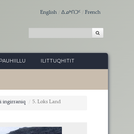
English
ᐃᓄᒃᑎᑐᑦ
French
PAUHIILLU
ILITTUQHITIT
i ingirraniq
5. Loks Land