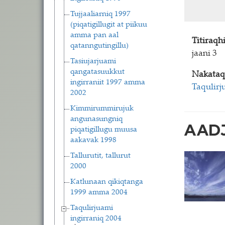
Tujjaaliarniq 1997
(piqatigillugit at piikuu
amma pan aal
Titiraq
qatanngutingillu)
jaani 3
Tasiujarjuami
qangatasuukkut
Nakataq
ingirraniit 1997 amma
Taqulirj
2002
Kimmirummirujuk
angunasungniq
AADJ
piqatigillugu muusa
aakavak 1998
Tallurutit, tallurut
2000
Katlunaan qikiqtanga
1999 amma 2004
Taqulirjuami
ingirraniq 2004