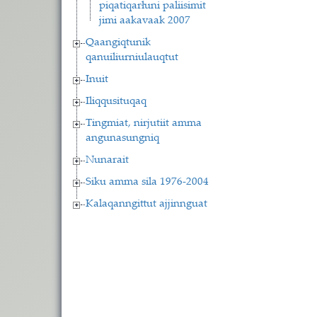
piqatiqarłuni paliisimit
jimi aakavaak 2007
Qaangiqtunik
qanuiliurniulauqtut
Inuit
Iliqqusituqaq
Tingmiat, nirjutiit amma
angunasungniq
Nunarait
Siku amma sila 1976-2004
Kalaqanngittut ajjinnguat