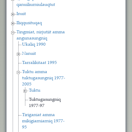
qanuiliurniulauqtut
Inuit
Iliqqusituqaq
Tingmiat, nirjutiit amma
angunasungniq
Ukaliq 1990
Nanuit
Tarralikitaat 1995
Tuktu amma
tuktugasungniq 1977-
2005
Tuktu
Tuktugasungniq
1977-97
Tiriganiat amma
mikigiarniarniq 1977-
95