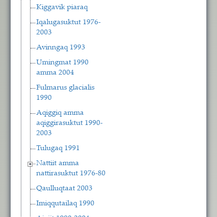
Kiggavik piaraq
Iqalugasuktut 1976-
2003
Avinngaq 1993
Umingmat 1990
amma 2004
Fulmarus glacialis
1990
Aqiggiq amma
aqiggirasuktut 1990-
2003
Tulugaq 1991
Nattiit amma
nattirasuktut 1976-80
Qaulluqtaat 2003
Imiqqutailaq 1990