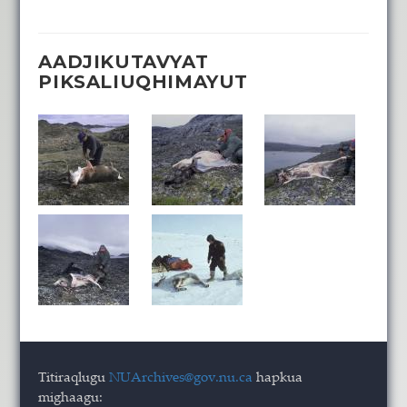
AADJIKUTAVYAT
PIKSALIUQHIMAYUT
Titiraqlugu
NUArchives@gov.nu.ca
hapkua
mighaagu: