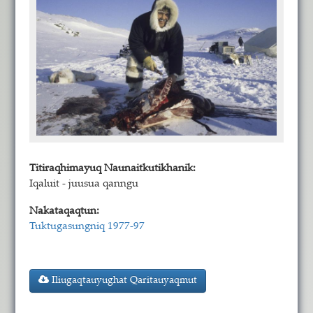
Titiraqhimayuq Naunaitkutikhanik:
Iqaluit - juusua qanngu
Nakataqaqtun:
Tuktugasungniq 1977-97
Iliugaqtauyughat Qaritauyaqmut