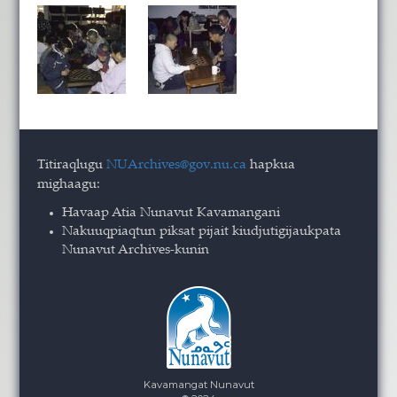
Titiraqlugu
NUArchives@gov.nu.ca
hapkua
mighaagu:
Havaap Atia Nunavut Kavamangani
Nakuuqpiaqtun piksat pijait kiudjutigijaukpata
Nunavut Archives-kunin
Kavamangat Nunavut