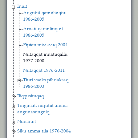
Inuit
Angutiit qanuiliuqtut
1986-2005
Arnait qanuiliuqtut
1986-2005
Pipian niiviavuq 2004
Nutaqqat innatuqallu
1977-2000
Nutaqqat 1976-2011
Tiuri vaaks piliriaksaq
1986-2003
Iliqqusituqaq
Tingmiat, nirjutiit amma
angunasungniq
Nunarait
Siku amma sila 1976-2004