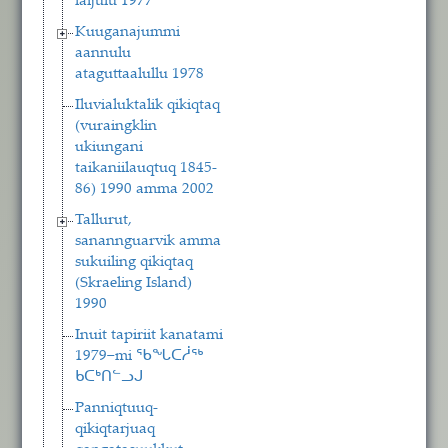
laijulu 1977
Kuuganajummi
aannulu
ataguttaalullu 1978
Iluvialuktalik qikiqtaq
(vuraingklin
ukiungani
taikaniilauqtuq 1845-
86) 1990 amma 2002
Tallurut,
sanannguarvik amma
sukuiling qikiqtaq
(Skraeling Island)
1990
Inuit tapiriit kanatami
1979−mi ᖃᖓᑕᓲᖅ
ᑲᑕᒃᑎᓪᓗᒍ
Panniqtuuq-
qikiqtarjuaq