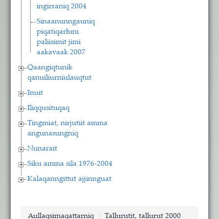
ingirraniq 2004
Sinaanunngauniq
piqatiqarłuni
paliisimit jimi
aakavaak 2007
Qaangiqtunik
qanuiliurniulauqtut
Inuit
Iliqqusituqaq
Tingmiat, nirjutiit amma
angunasungniq
Nunarait
Siku amma sila 1976-2004
Kalaqanngittut ajjinnguat
Aullaqsimaqattarniq
Tallurutit, tallurut 2000