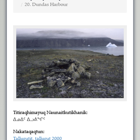
20. Dundas Harbour
Titiraqhimayuq Naunaitkutikhanik:
ᐃᓄᐃᑦ ᐃᓗᕕᖏᑦ
Nakataqaqtun:
Tallurutit, tallurut 2000