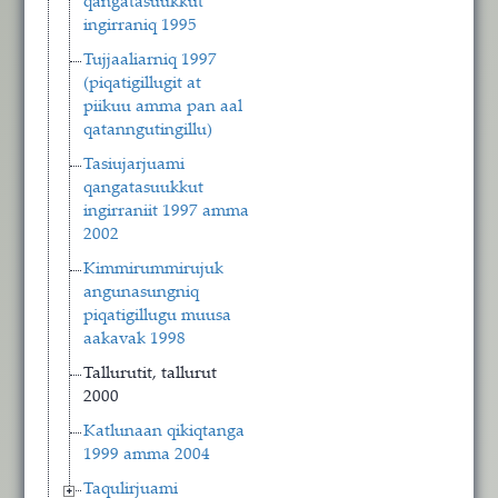
qangatasuukkut
ingirraniq 1995
Tujjaaliarniq 1997
(piqatigillugit at
piikuu amma pan aal
qatanngutingillu)
Tasiujarjuami
qangatasuukkut
ingirraniit 1997 amma
2002
Kimmirummirujuk
angunasungniq
piqatigillugu muusa
aakavak 1998
Tallurutit, tallurut
2000
Katlunaan qikiqtanga
1999 amma 2004
Taqulirjuami