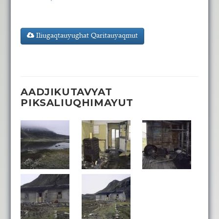
Iliugaqtauyughat Qaritauyaqmut
AADJIKUTAVYAT
PIKSALIUQHIMAYUT