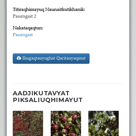
Titiraqhimayuq Naunaitkutikhanik:
Paurngait 2
Nakataqaqtun:
Paurngait
Iliugaqtauyughat Qaritauyaqmut
AADJIKUTAVYAT
PIKSALIUQHIMAYUT