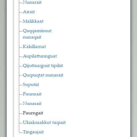
Nunarait
Airait
Malikkaat
Qaqqamiisuut
nunaqait
Kakillarnat
Aupilattunnguat
Qijuttaaqpait tipiliit
Quqsuqtat nunarait
Suputiit
Paunnait
Nunarait
Paurngait
Ukiaksaakkut taqsait
Tingaujait