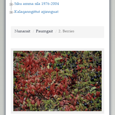
Siku amma sila 1976-2004
Kalaqanngittut ajjinnguat
Nunarait
Paurngait
2. Berries