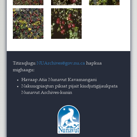
Titiraqlugu
NUArchives@gov.nu.ca
hapkua
mighaagu:
Havaap Atia Nunavut Kavamangani
Nakuuqpiaqtun piksat pijait kiudjutigijaukpata
Nunavut Archives-kunin