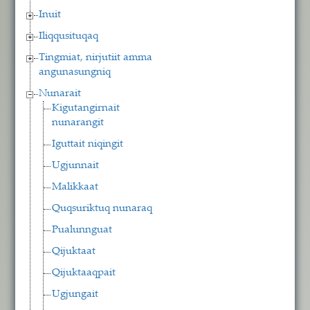
Inuit
Iliqqusituqaq
Tingmiat, nirjutiit amma
angunasungniq
Nunarait
Kigutangirnait
nunarangit
Iguttait niqingit
Ugjunnait
Malikkaat
Quqsuriktuq nunaraq
Pualunnguat
Qijuktaat
Qijuktaaqpait
Ugjungait