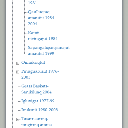
1981
Qaulluqtaq
amautiit 1984-
2004
Kamiit
nivingajut 1984
Sapangaliqsuqsimajut
amautiit 1999
Qimuksiqtut
Pinnguarusiit 1976-
2003
Grass Baskets-
Sanikiluaq 2004
Igluvigat 1977-99
Inuksuit 1980-2003
Tusarnaarniq,
inngirniq amma