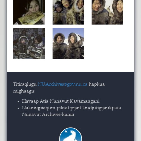
Titiraqlugu
NUArchives@gov.nu.ca
hapkua
mighaagu:
Havaap Atia Nunavut Kavamangani
Nakuuqpiaqtun piksat pijait kiudjutigijaukpata
Nunavut Archives-kunin