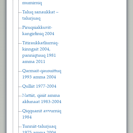
mumirniq
Taluq sanaukkat –
talurjuaq
Piruqsiakkuvit-
kangirłiniq 2004
Titiraukkatliurniq-
kinngait 2004,
panniqtuuq 1981
amma 2011
Qarmait-qausuittuq
1993 amma 2004
Qulliit 1977-2004
Nattiit, qisiit amma
akłunaat 1983-2004
Qiqquanit avvurniq
1984
Tunniit-talurjuaq
1975 amma 2004