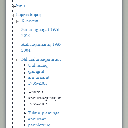
Inuit
Iliqqusituqaq
Kisuviniit
Sanannguagat 1976-
2010
Aullaaqsimaniq 1987-
2004
Nik nalunaiqsinirmit
Uuktuiniq
qisingnit
annuraanit
1986-2005
Amirnit
annuraaqsimajut
1986-2005
Tuktuup aminga
annuraat-
panniqtuuq