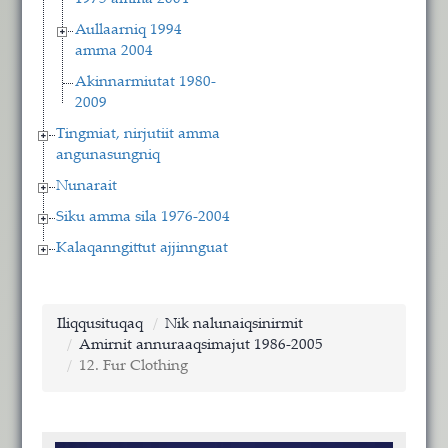
Aullaarniq 1994
amma 2004
Akinnarmiutat 1980-
2009
Tingmiat, nirjutiit amma
angunasungniq
Nunarait
Siku amma sila 1976-2004
Kalaqanngittut ajjinnguat
Iliqqusituqaq
Nik nalunaiqsinirmit
Amirnit annuraaqsimajut 1986-2005
12. Fur Clothing