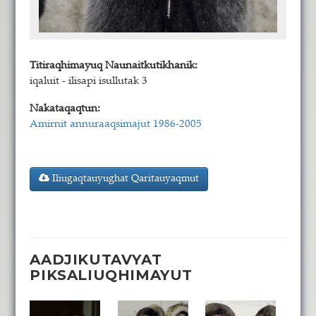
Titiraqhimayuq Naunaitkutikhanik:
iqaluit - ilisapi isullutak 3
Nakataqaqtun:
Amirnit annuraaqsimajut 1986-2005
Iliugaqtauyughat Qaritauyaqmut
AADJIKUTAVYAT
PIKSALIUQHIMAYUT