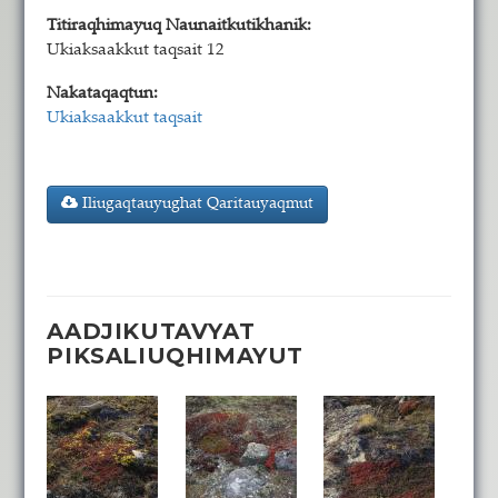
Titiraqhimayuq Naunaitkutikhanik:
Ukiaksaakkut taqsait 12
Nakataqaqtun:
Ukiaksaakkut taqsait
Iliugaqtauyughat Qaritauyaqmut
AADJIKUTAVYAT
PIKSALIUQHIMAYUT