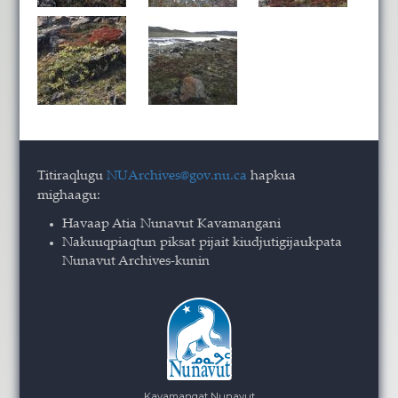
Titiraqlugu
NUArchives@gov.nu.ca
hapkua
mighaagu:
Havaap Atia Nunavut Kavamangani
Nakuuqpiaqtun piksat pijait kiudjutigijaukpata
Nunavut Archives-kunin
Kavamangat Nunavut