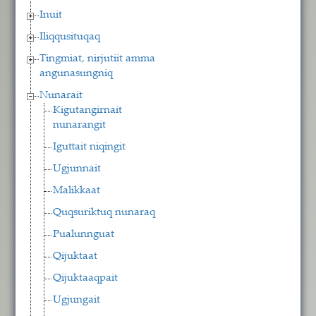
Inuit
Iliqqusituqaq
Tingmiat, nirjutiit amma
angunasungniq
Nunarait
Kigutangirnait
nunarangit
Iguttait niqingit
Ugjunnait
Malikkaat
Quqsuriktuq nunaraq
Pualunnguat
Qijuktaat
Qijuktaaqpait
Ugjungait