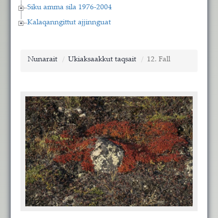
Siku amma sila 1976-2004
Kalaqanngittut ajjinnguat
Nunarait
Ukiaksaakkut taqsait
12. Fall