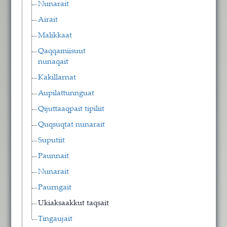
Nunarait
Airait
Malikkaat
Qaqqamiisuut
nunaqait
Kakillarnat
Aupilattunnguat
Qijuttaaqpait tipiliit
Quqsuqtat nunarait
Suputiit
Paunnait
Nunarait
Paurngait
Ukiaksaakkut taqsait
Tingaujait